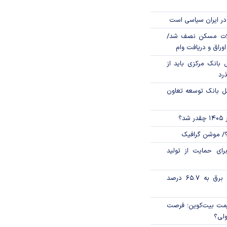
در ایران سیاسی است
لات مسکن نصف شد/
وراق و دریافت وام
بانک مرکزی باید از
ذرد
مل بانک توسعه تعاون
؟
؟/ موشن گرافیک
رای حمایت از تولید
تورم فصلی بخش برق به ۶۵.۷ درصد
ی قیمت بیت‌کوین؛ فرصت
ولی؟