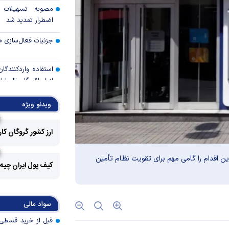
مصوبه تسهیلات 
اضطرار تمدید شد
جزئیات فعال‌سازی «
استفاده واردکنندگا
شد
ویدئو ویژه
رالی وال‌استریت، آسی
ارز کشور گروگان کا
جهان با افزایش 
مواجه است
این اقدام را گامی مهم برای تقویت نظام تأمین
کیف پول ایران چیه
تأمی
توسط بانک مسکن
پروژه‌ها در اولویت قر
سواد مالی
اولویت‌های بانک
اقتصاد جنگی