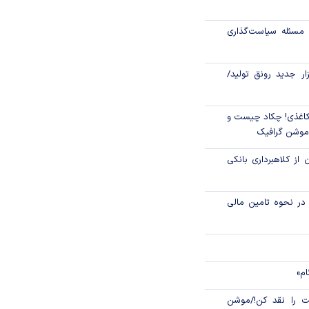
رکز مبادله ایران؛
مسئله سیاست‌گذاری
اتی در سیاهچاله
زار جدید رونق تولید/
اغذی! چکاد چیست و
/موشن گرافیک
 از کلاهبرداری بانکی
م در نحوه تامین مالی
ام»
 را نقد کن!/موشن