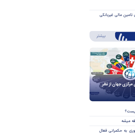
 تامین مالی غیربانکی
درباره اینفوگرافیک
بیشتر
 مرکزی جهان از نظر
چیست؟
قه میشه
وری به حکمرانی فعال