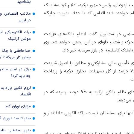
بشناسید
اردوغان، رئیس‌جمهور ترکیه، اعلام کرد سه بانک
قیمت دلار و یورو م
م خواهند شد؛ اقدامی که با هدف تقویت جایگاه
مکاتب اقتصادی و 
امروز پنجشنبه ۱۵ مرداد ۱۴۰۵
در ایران
سقوط ارزهای صادر
برات الکترونیکی اب
لامی در استانبول گفت ادغام بانک‌های «زراعت
کارت‌های بازرگانی
موشن گرافیک
 تحرک و شتاب تازه‌ای در این بخش خواهد شد. وی
لاک کاتیلیم»، در بازار سرمایه خبر داد.
خداحافظی با چک ک
چطور کار می‌کند؟ 
گوی تأمین مالی مشارکتی و مطابق با اصول شریعت
برای در امان ماندن
فعالیت می‌کنند، در سه‌ماهه نخست سال جاری حدود ۷.۴ درصد از کل تسهیلات تجاری ترکیه را پرداخت
چه باید کرد؟
لزوم تغییر پارادای
همچنین سهم دارایی‌های بانک‌های اسلامی از کل دارایی‌های نظام بانکی ترکیه به ۹.۵ درصد رسیده که در
اقتصاد
مزایای اوراق گام
ها برای مسلمانان نیست، بلکه الگویی عادلانه‌تر و
صفر تا صد «اوراق گ
بدون معطلی طلبت