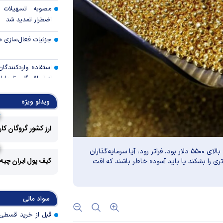
مصوبه تسهیلات 
اضطرار تمدید شد
جزئیات فعال‌سازی «
استفاده واردکنندگا
شد
ویدئو ویژه
رالی وال‌استریت، آسی
ارز کشور گروگان کا
جهان با افزایش 
مواجه است
با توجه به اینکه اونس طلا نتوانسته از رکورد ژانویه خود که بالای ۵۵۰۰ دلار بود، فراتر رود، آیا سرمایه‌گذاران
کیف پول ایران چیه
اتری را بشکند یا باید آسوده خاطر باشند که افت
تأمی
توسط بانک مسکن
پروژه‌ها در اولویت قر
سواد مالی
اولویت‌های بانک
اقتصاد جنگی