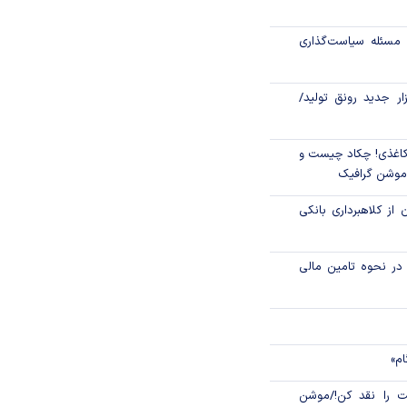
رکز مبادله ایران؛
مسئله سیاست‌گذاری
اتی در سیاهچاله
زار جدید رونق تولید/
اغذی! چکاد چیست و
/موشن گرافیک
 از کلاهبرداری بانکی
م در نحوه تامین مالی
ام»
 را نقد کن!/موشن