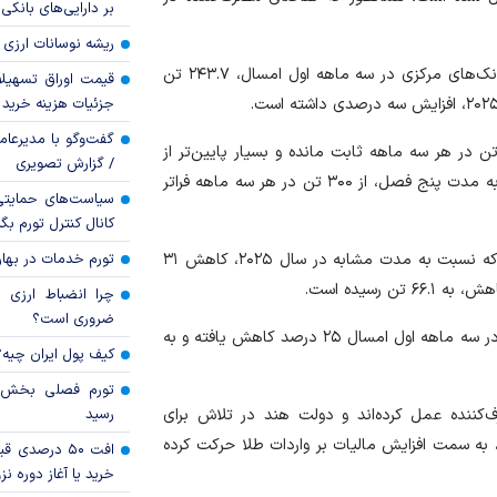
بر دارایی‌های بانکی
ریشه نوسانات ارزی 
جدیدترین گزارش فصلی شورای جهانی طلا نشان داد که بانک‌های مرکزی در سه ماهه اول امسال، ۲۴۳.۷ تن
قیمت اوراق تسهی
جزئیات هزینه خرید ا
گفت‌وگو با مدیرعا
این حال، خریدها از ابتدای سال ۲۰۲۵ در محدوده ۲۰۰ تن در هر سه ماهه ثابت مانده و بسیار پایین‌تر از
/ گزارش تصویری
بالاترین سطح از اواسط ۲۰۲۲ تا پایان ۲۰۲۴ است که خرید به مدت پنج فصل، از ۳۰۰ تن در هر سه ماهه فراتر
سیاست‌های حمایتی 
کانال کنترل تورم بگ
تقاضای جواهرات در چین در سه ماهه اول، ۸۵.۲ تن بود که نسبت به مدت مشابه در سال ۲۰۲۵، کاهش ۳۱
تورم خدمات در بهار ۱۴۰۵ چقدر شد
چرا انضباط ارزی ب
ضروری است؟
طبق داده‌های شورای جهانی طلا، تقاضای جهانی جواهرات در سه ماهه اول امسال ۲۵ درصد کاهش یافته و به
کیف پول ایران چیه
‌کننده عمل کرده‌اند و دولت هند در تلاش برای
رسید
به سمت افزایش مالیات بر واردات طلا حرکت کرده
افت ۵۰ درصد
خرید یا آغاز دوره نز