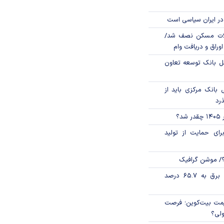
در ایران سیاسی است
لات مسکن نصف شد/
وراق و دریافت وام
مل بانک توسعه تعاون
بانک مرکزی باید از
ذرد
؟
رای حمایت از تولید
؟/ موشن گرافیک
تورم فصلی بخش برق به ۶۵.۷ درصد
ی قیمت بیت‌کوین؛ فرصت
ولی؟