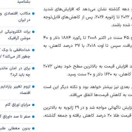
بشناسید
دو دهه گذشته نشان می‌دهد که افزایش‌های شدید
قیمت دلار و یورو م
مکاتب اقتصادی و 
قیمت، مانند رشد ۲۴۵ درصدی قیمت اونس طلا از سپتامبر ۲۰۲۲ تا ژانویه ۲۰۲۶، پس از کاهش‌های قابل‌توجه
امروز پنجشنبه ۱۵ مرداد ۱۴۰۵
در ایران
شده باشند.
سقوط ارزهای صادر
برات الکترونیکی اب
کارت‌های بازرگانی
در افزایش قیمت اونس طلا از پایین‌ترین سطح ۶۹۷ دلار و ۴۵ سنت در اکتبر ۲۰۰۸ تا رکورد ۱۸۸۴ دلار و ۴۰
موشن گرافیک
سنت در سپتامبر ۲۰۱۱، این فلز زرد ۱۷۰ درصد رشد قیمت یافت. سپس تا اوت ۲۰۱۸، با ۳۷ درصد کاهش، به
خداحافظی با چک ک
چطور کار می‌کند؟ 
اونس طلا از آن پایین‌ترین سطح، تا اوت ۲۰۲۰، با ۷۴ درصد افزایش قیمت به بالاترین سطح خود یعنی ۲۰۷۲
برای در امان ماندن
چه باید کرد؟
لزوم تغییر پارادای
بعدی نیز بیشتر خواهد بود و نکته دیگر این است
اقتصاد
بت به کاهش قیمت‌ها اتفاق می‌افتد.
مزایای اوراق گام
از پایین‌ترین سطح قیمت در سپتامبر ۲۰۲۲، اونس طلا با افزایش ناگهانی مواجه شد و در ۲۹ ژانویه به بالاترین
سطح خود یعنی ۵۵۹۴ دلار و ۸۲ سنت رسید. از آن زمان، قیمت طلا ۲۰ درصد کاهش یافته و جمعه گذشته،
صفر تا صد «اوراق گ
بدون معطلی طلبت