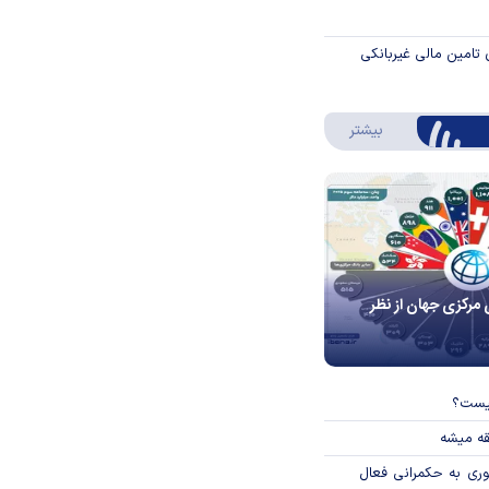
 تامین مالی غیربانکی
درباره اینفوگرافیک
بیشتر
 مرکزی جهان از نظر
چیست؟
قه میشه
وری به حکمرانی فعال