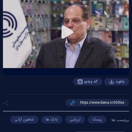
Play
Video
کد ویدیو
دانلود
ریسک
ارزیابی
بانک ها
شاهین آرانی
برچسب ها: