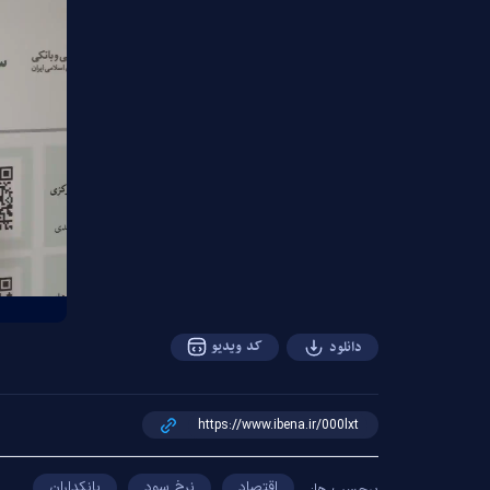
کد ویدیو
دانلود
اقتصاد
نرخ سود
بانکداران