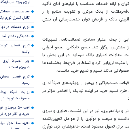
ارزی ویژه سرمایه‌گذار
گیان و ارائه خدمات متناسب با نیاز‌های آنان تأکید
سیاست‌های حمایتی 
ه‌برداشت از بانک مرکزی و تقویت منابع را از
کانال کنترل تورم بگ
زآفرینی بانک و افزایش توان خدمت‌رسانی آن نقش
تورم خدمات در بهار ۱۴۰۵ چقدر شد
نقدینگی نقدتر شد
ی از جمله اعتبار اسنادی، ضمانت‌نامه، تسهیلات
تورم فصلی تولی
ز مشتریان برگزار شد. حسن تلیکانی، عضو اجرایی
یافت
رست معاونت اعتباری بانک سرمایه، در این بخش با
چرا انضباط ارزی ب
ا مثبت ارزیابی کرد و تسلط بر طرح‌ها، بخشنامه‌ها
ضروری است؟
 محصولاتی مانند نسیم و نسیم خرید دانست.
رسید
اعد دست‌وپاگیر و پرهیز از رویکرد‌های صرفاً اداری
رح نسیم خرید در آینده نزدیک را اقدامی مؤثر در
روایت شبکه پردا
مصرف خانوار‌ها در 
.
افت ۵۰ درصد
ی و برنامه‌ریزی، نیز در این نشست، فناوری و نیروی
خرید یا آغاز دوره نز
 دانست و سرعت و نوآوری را از عوامل تعیین‌کننده
تعهد ۱۱۰۰ هز
رصت برای تحول محدود است، خاطرنشان کرد: نوآوری