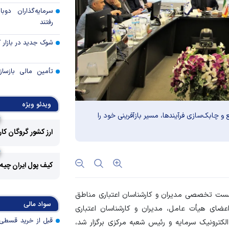
سرمایه‌گذاران دوب
رفتند
شوک جدید در بازار کا
تأمین مالی بازساز
دوش بانک‌ها باشد
چگونه دیپلماسی ع
ویدئو ویژه
بازار‌های جهانی را آر
و چابک‌سازی فرآیندها، مسیر بازآفرینی خود را
ارز کشور گروگان کا
صیانت از صندوق
بیمه‌ای؛ ضرورتی ب
عمومی و پایداری ما
کیف پول ایران چیه
ارزهای راکد در مس
سپرده ارزی» چه می‌
شست تخصصی مدیران و کارشناسان اعتباری مناطق
سواد مالی
ضای هیأت عامل، مدیران و کارشناسان اعتباری
پرچم بانک سرمایه بر
اهتزاز درآمد
کترونیک سرمایه و رئیس شعبه مرکزی برگزار شد،