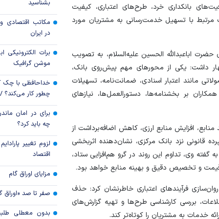
بشناسید
‌های بانکداری خرد، طرح‌های اعتباری، کیفیت
پیام تبریک مدیرع
ت مرتبط با تسهیل خدمت‌رسانی به مشتریان مورد
مناسبت روز خبرنگار
مکاتب اقتصادی و 
در ایران
فیلیپین در بن‌بست 
برات الکترونیکی اب
حضرت اباعبدالله الحسین علیه‌السلام، به تصویب
موشن گرافیک
هار داشت: یکی از محور‌های مهم پیش‌روی بانک،
اتی مانند اعتبار اسنادی، ضمانت‌نامه، تسهیلات
خداحافظی با چک ک
چطور کار می‌کند؟ 
کاران بر بخشنامه‌ها، دستورالعمل‌ها، نیاز‌های
برای در امان ماندن
چه باید کرد؟
د منابع، افزایش منابع ارزی، کاهش اضافه‌برداشت از
ه قانونی نزد بانک مرکزی، نشان‌دهنده اثربخشی
لزوم تغییر پارادای
اقتصاد
گفته وی، تداوم این روند در گرو هم‌افزایی ستاد،
ن‌قیمت و تخصیص دقیق و بهینه منابع خواهد بود.
مزایای اوراق گام
ان‌سازی فرآیند‌های اعتباری خاطرنشان کرد: حذف
صفر تا صد «اوراق گ
عات، بررسی کارشناسی طرح‌ها و تهیه گزارش‌های
بدون معطلی طلبت
ائه خدمات به مشتریان را کوتاه‌تر کند.