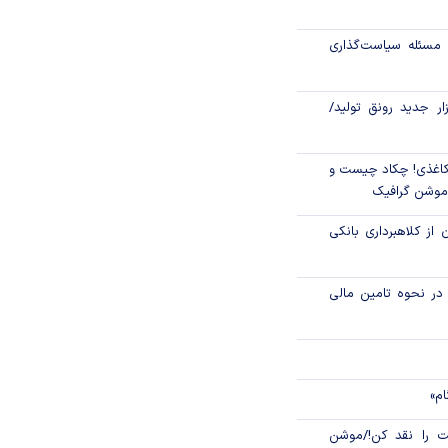
امل بانک مسکن به
مسئله سیاست‌گذاری
پولی
زار جدید رونق تولید/
اغذی! چکاد چیست و
/موشن گرافیک
 از کلاهبرداری بانکی
م در نحوه تامین مالی
ام»
 را نقد کن!/موشن