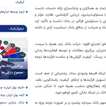
گرافیک
تماد به همکاران و چابک‌سازی ارائه خدمات دانست
لزوم توسعه ابزارهای
مسئولیت‌پذیری، ارزیابی کارشناسی، نظارت مؤثر و
لی را مسئولیتی فراگیر در بانک دانست و تأکید کرد
 و صیانت از منافع بانک حساسیت لازم را داشته
اینفوگرافیک
ی اعتباری افزود: حرکت بانک باید همراه با سرعت،
ریان، پیگیری مطالبات و توسعه فعالیت‌ها زمانی
یت ریسک، کیفیت گزارش‌ها و سلامت فرآیند‌ها توجه
بزرگترین بانک‌های
مجموع دارایی‌ها
 اینکه فلسفه وجودی ستاد، پشتیبانی از صف است،
سهیل فرآیند‌ها و ارتقای کیفیت پاسخگویی باشد.
رائه راهکار‌های مناسب همراه شود تا امکان جذب
«کیف پول ایران» 
نک در شبکه بانکی کشور فراهم شود.
کیف پول ایران چیه
بانک مرکزی دستور
هم بانک سرمایه برشمرد و بر ضرورت توجه ویژه به