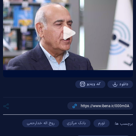
Play
Video
کد ویدیو
دانلود
تورم
بانک مرکزی
روح اله خدارحمی
برچسب ها: