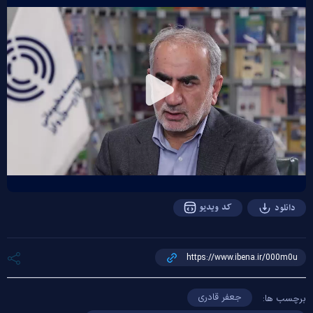
Play
Video
کد ویدیو
دانلود
جعفر قادری
برچسب ها: