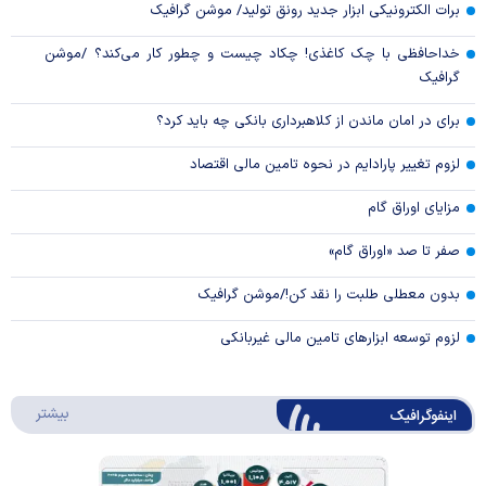
برات الکترونیکی ابزار جدید رونق تولید/ موشن گرافیک
خداحافظی با چک کاغذی! چکاد چیست و چطور کار می‌کند؟ /موشن
گرافیک
برای در امان ماندن از کلاهبرداری بانکی چه باید کرد؟
لزوم تغییر پارادایم در نحوه تامین مالی اقتصاد
مزایای اوراق گام
صفر تا صد «اوراق گام»
بدون معطلی طلبت را نقد کن!/موشن گرافیک
لزوم توسعه ابزارهای تامین مالی غیربانکی
درباره 
بیشتر
اینفوگرافیک