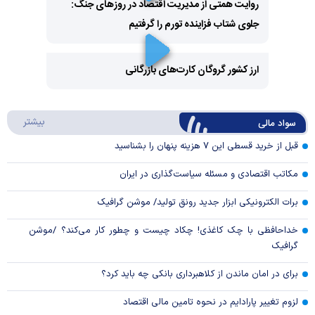
روایت همتی از مدیریت اقتصاد در روزهای جنگ:
جلوی شتاب فزاینده تورم را گرفتیم
Play
Video
ارز کشور گروگان کارت‌های بازرگانی
Play
درباره
بیشتر
سواد مالی
Video
قبل از خرید قسطی این ۷ هزینه پنهان را بشناسید
مکاتب اقتصادی و مسئله سیاست‌گذاری در ایران
برات الکترونیکی ابزار جدید رونق تولید/ موشن گرافیک
خداحافظی با چک کاغذی! چکاد چیست و چطور کار می‌کند؟ /موشن
گرافیک
برای در امان ماندن از کلاهبرداری بانکی چه باید کرد؟
لزوم تغییر پارادایم در نحوه تامین مالی اقتصاد