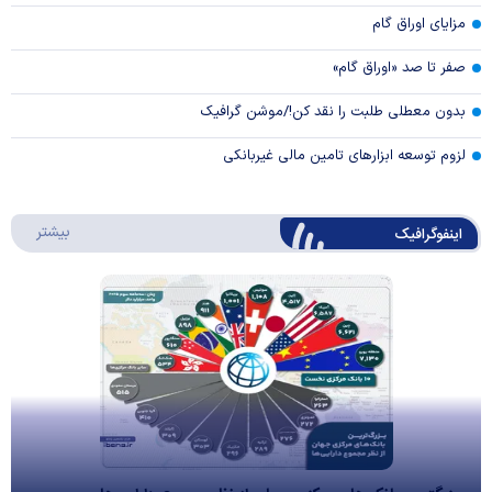
مزایای اوراق گام
صفر تا صد «اوراق گام»
بدون معطلی طلبت را نقد کن!/موشن گرافیک
لزوم توسعه ابزارهای تامین مالی غیربانکی
درباره 
بیشتر
اینفوگرافیک