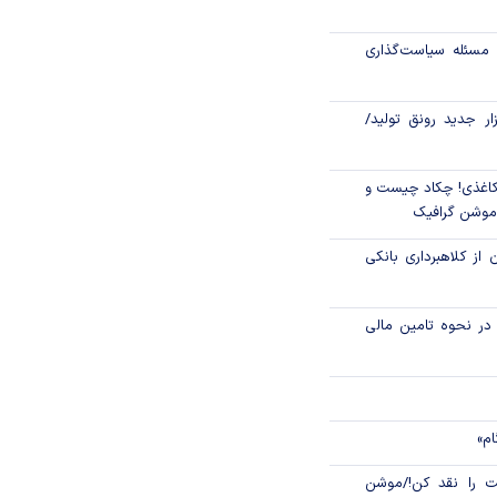
اص شدند؟
مسئله سیاست‌گذاری
جدید مالیاتی برای
ن انتقال ارز
زار جدید رونق تولید/
اغذی! چکاد چیست و
/موشن گرافیک
 از کلاهبرداری بانکی
م در نحوه تامین مالی
ام»
 را نقد کن!/موشن