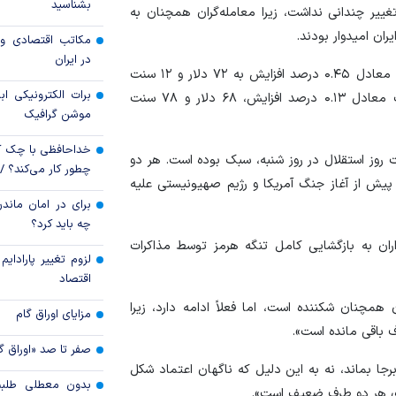
بشناسید
یر چندانی نداشت، زیرا معامله‌گران همچنان به
رویه جدید ارز اشخ
ران امیدوار بودند.
مکاتب اقتصادی و 
جزئیات دستورالعمل 
در ایران
تسعیر ارز واردات بدو
قیمت هر بشکه نفت برنت دریای شمال امروز با ۳۲ سنت معادل ۰.۴۵ درصد افزایش به ۷۲ دلار و ۱۲ سنت
برات الکترونیکی اب
رسید. نفت وست تگزاس اینترمدیت آمریکا هم با ۹ سنت معادل ۰.۱۳ درصد افزایش، ۶۸ دلار و ۷۸ سنت
موشن گرافیک
خداحافظی با چک ک
ت روز استقلال در روز شنبه، سبک بوده است. هر دو
چطور کار می‌کند؟ 
یش از آغاز جنگ آمریکا و رژیم صهیونیستی علیه
برای در امان ماندن
چه باید کرد؟
ذاران به بازگشایی کامل تنگه هرمز توسط مذاکرات
لزوم تغییر پارادای
اقتصاد
 همچنان شکننده است، اما فعلاً ادامه دارد، زیرا
مزایای اوراق گام
باقی مانده است».
صفر تا صد «اوراق گ
ابرجا بماند، نه به این دلیل که ناگهان اعتماد شکل
بدون معطلی طلبت
رای هر دو طرف ضعیف است».