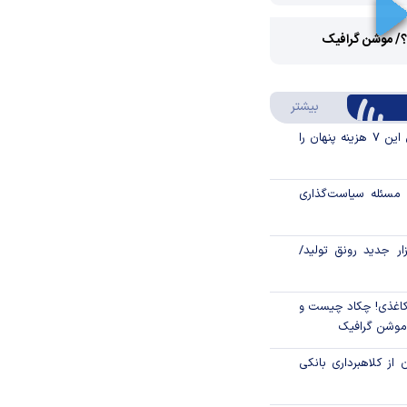
Play
؟/ موشن گرافیک
Video
Play
درباره سواد مالی
بیشتر
Video
قبل از خرید قسطی این ۷ هزینه پنهان را
مسئله سیاست‌گذاری
زار جدید رونق تولید/
اغذی! چکاد چیست و
/موشن گرافیک
 از کلاهبرداری بانکی