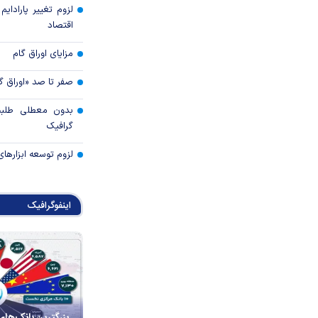
لزوم تغییر پارادای
اقتصاد
مزایای اوراق گام
صفر تا صد «اوراق گ
بدون معطلی طلبت
گرافیک
لزوم توسعه ابزارهای
اینفوگرافیک