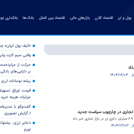
پول و ارز
اقتصاد کلان
بازارهای مالی
اقتصاد بین الملل
بانک‌ها
بانکداری نو
«کیف پول ایران» 
وقتی سیم کارت وثی
حرکت از مزایده‌مح
زی
بر دارایی‌های بانکی
ریشه نوسانات ارزی 
قیمت اوراق تسهی
جزئیات هزینه خرید ا
گفت‌وگو با مدیرعا
/ گزارش تصویری
.
ذخایر ارزی، پشتوانه 
تورم