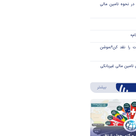
م در نحوه تامین مالی
ام»
 را نقد کن!/موشن
 تامین مالی غیربانکی
درباره اینفوگرافیک
بیشتر