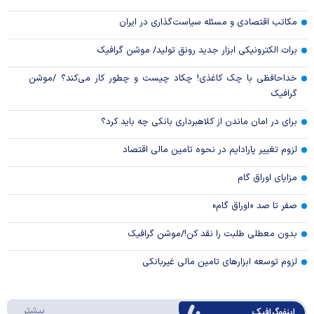
مکاتب اقتصادی و مسئله سیاست‌گذاری در ایران
برات الکترونیکی ابزار جدید رونق تولید/ موشن گرافیک
خداحافظی با چک کاغذی! چکاد چیست و چطور کار می‌کند؟ /موشن
گرافیک
برای در امان ماندن از کلاهبرداری بانکی چه باید کرد؟
لزوم تغییر پارادایم در نحوه تامین مالی اقتصاد
مزایای اوراق گام
صفر تا صد «اوراق گام»
بدون معطلی طلبت را نقد کن!/موشن گرافیک
لزوم توسعه ابزارهای تامین مالی غیربانکی
درباره 
بیشتر
اینفوگرافیک