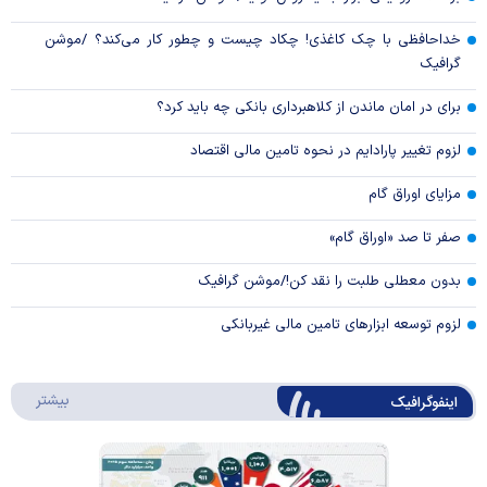
خداحافظی با چک کاغذی! چکاد چیست و چطور کار می‌کند؟ /موشن
گرافیک
برای در امان ماندن از کلاهبرداری بانکی چه باید کرد؟
لزوم تغییر پارادایم در نحوه تامین مالی اقتصاد
مزایای اوراق گام
صفر تا صد «اوراق گام»
بدون معطلی طلبت را نقد کن!/موشن گرافیک
لزوم توسعه ابزارهای تامین مالی غیربانکی
درباره 
بیشتر
اینفوگرافیک