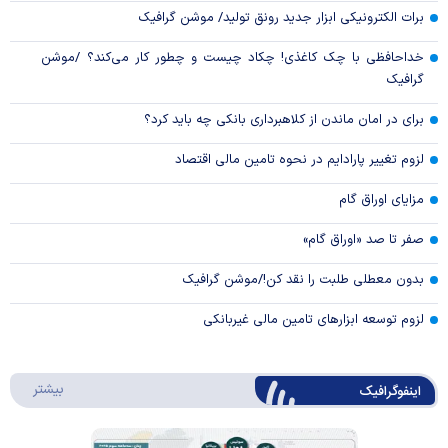
برات الکترونیکی ابزار جدید رونق تولید/ موشن گرافیک
خداحافظی با چک کاغذی! چکاد چیست و چطور کار می‌کند؟ /موشن
گرافیک
برای در امان ماندن از کلاهبرداری بانکی چه باید کرد؟
لزوم تغییر پارادایم در نحوه تامین مالی اقتصاد
مزایای اوراق گام
صفر تا صد «اوراق گام»
بدون معطلی طلبت را نقد کن!/موشن گرافیک
لزوم توسعه ابزارهای تامین مالی غیربانکی
درباره 
بیشتر
اینفوگرافیک