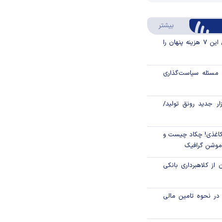
Video
Play
درباره سواد مالی
بیشتر
Video
قبل از خرید قسطی این ۷ هزینه پنهان را
مسئله سیاست‌گذاری
زار جدید رونق تولید/
اغذی! چکاد چیست و
/موشن گرافیک
 از کلاهبرداری بانکی
م در نحوه تامین مالی