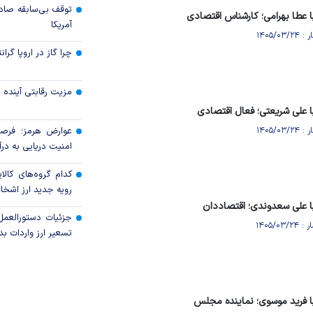
توقف بی‌سابقه صاد
 عطا بهرامی؛ کارشناس اقتصادی
آمریکا
چرا گاز در اروپا گرا
مزیت رقابتی آینده
 علی شریعتی؛ فعال اقتصادی
عوارض هرمز؛ فرصت
امنیت دریایی به درآم
کدام گروه‌های کالا
رویه جدید ارز اشخ
ا علی سعدوندی؛ اقتصاددان
جزئیات دستورالعمل
تسعیر ارز واردات بدو
ا فرید موسوی؛ نماینده مجلس