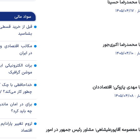
ا محمدرضا حسینا
سواد مالی
بشناسید
 محمدرضا اکبری‌جور
مکاتب اقتصادی و 
در ایران
برات الکترونیکی اب
موشن گرافیک
خداحافظی با چک ک
 مهدی پازوکی؛ اقتصاددان
چطور کار می‌کند؟ 
برای در امان ماندن
چه باید کرد؟
لزوم تغییر پارادای
 معصومه آقاپورعلیشاهی؛ مشاور رئیس جمهور در امور
اقتصاد