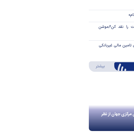
ام»
 را نقد کن!/موشن
 تامین مالی غیربانکی
درباره اینفوگرافیک
بیشتر
 مرکزی جهان از نظر