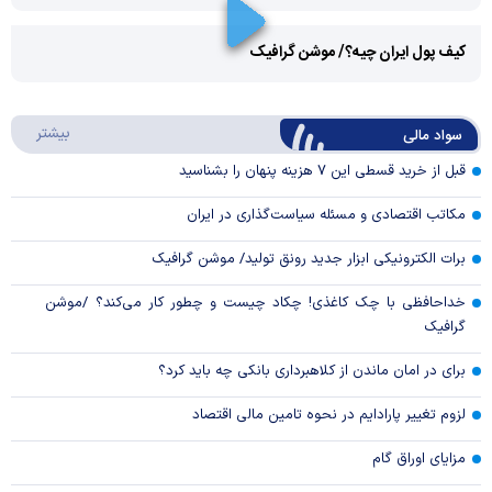
Play
کیف پول ایران چیه؟/ موشن گرافیک
Video
Play
درباره
بیشتر
سواد مالی
Video
قبل از خرید قسطی این ۷ هزینه پنهان را بشناسید
مکاتب اقتصادی و مسئله سیاست‌گذاری در ایران
برات الکترونیکی ابزار جدید رونق تولید/ موشن گرافیک
خداحافظی با چک کاغذی! چکاد چیست و چطور کار می‌کند؟ /موشن
گرافیک
برای در امان ماندن از کلاهبرداری بانکی چه باید کرد؟
لزوم تغییر پارادایم در نحوه تامین مالی اقتصاد
مزایای اوراق گام