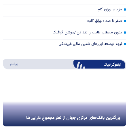
مزایای اوراق گام
صفر تا صد «اوراق گام»
بدون معطلی طلبت را نقد کن!/موشن گرافیک
لزوم توسعه ابزارهای تامین مالی غیربانکی
درباره 
بیشتر
اینفوگرافیک
بزرگترین بانک‌های مرکزی جهان از نظر مجموع دارایی‌ها