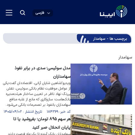
فارسی
برچسب ها - سهامدار
سهامدار
مدل سوئیسی؛ سدی در برابر نفوذ
سهامداران
ویدیو/شاهین شایان آرانی، اقتصاددان گفت:یکی
از عوامل موفقیت نظام بانکی سوئیس، نقش
پررنگ نهاد ناظر در تعیین ساختار هیئت‌مدیره
بانک‌هاست؛ سازوکاری که مانع از غلبه منافع
سهامداران بانفوذ بر تصمیمات بانکی می‌شود.
کد خبر: ۱۸۴۳۶۹ تاریخ انتشار : ۱۴۰۵/۰۴/۰۲
هر سهم ۸۹۵ تومان؛ بفروشید یا تا
پایان انحلال صبر کنید
سهامداران بانک آینده تا یک ماه فرصت دارند