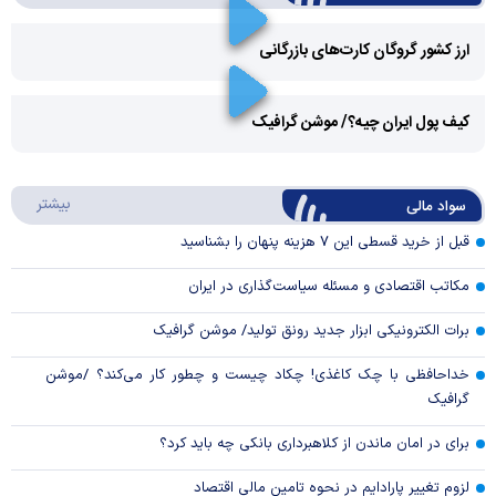
ارز کشور گروگان کارت‌های بازرگانی
Play
کیف پول ایران چیه؟/ موشن گرافیک
Video
Play
درباره
بیشتر
سواد مالی
Video
قبل از خرید قسطی این ۷ هزینه پنهان را بشناسید
مکاتب اقتصادی و مسئله سیاست‌گذاری در ایران
برات الکترونیکی ابزار جدید رونق تولید/ موشن گرافیک
خداحافظی با چک کاغذی! چکاد چیست و چطور کار می‌کند؟ /موشن
گرافیک
برای در امان ماندن از کلاهبرداری بانکی چه باید کرد؟
لزوم تغییر پارادایم در نحوه تامین مالی اقتصاد