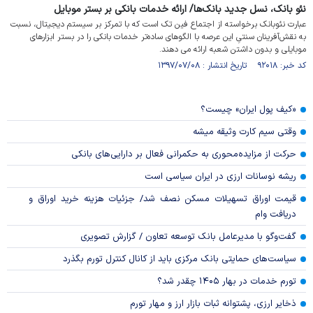
نئو بانک، نسل جدید بانک‌ها/ ارائه خدمات بانکی بر بستر موبایل
عبارت نئوبانک برخواسته از اجتماع فین تک است که با تمرکز بر سیستم دیجیتال، نسبت
به نقش‌آفرینان سنتیِ این عرصه با الگوهای ساده‌تر خدمات بانکی را در بستر ابزارهای
موبایلی و بدون داشتن شعبه ارائه می دهند.
کد خبر: ۹۲۰۱۸ تاریخ انتشار : ۱۳۹۷/۰۷/۰۸
«کیف پول ایران» چیست؟
وقتی سیم کارت وثیقه میشه
حرکت از مزایده‌محوری به حکمرانی فعال بر دارایی‌های بانکی
ریشه نوسانات ارزی در ایران سیاسی است
قیمت اوراق تسهیلات مسکن نصف شد/ جزئیات هزینه خرید اوراق و
دریافت وام
گفت‌وگو با مدیرعامل بانک توسعه تعاون / گزارش تصویری
سیاست‌های حمایتی بانک مرکزی باید از کانال کنترل تورم بگذرد
تورم خدمات در بهار ۱۴۰۵ چقدر شد؟
ذخایر ارزی، پشتوانه ثبات بازار ارز و مهار تورم