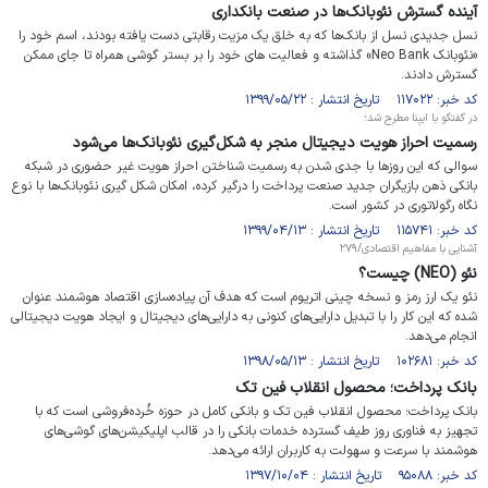
آینده گسترش نئوبانک‌ها در صنعت بانکداری
نسل جدیدی نسل از بانک‌ها که به خلق یک مزیت رقابتی دست یافته بودند، اسم خود را
«نئوبانک Neo Bank» گذاشته و فعالیت های خود را بر بستر گوشی همراه تا جای ممکن
گسترش دادند.
کد خبر: ۱۱۷۰۲۲ تاریخ انتشار : ۱۳۹۹/۰۵/۲۲
در گفتگو با ایبِنا مطرح شد؛
رسمیت احراز هویت دیجیتال منجر به شکل‌گیری نئوبانک‌ها می‌شود
سوالی که این روزها با جدی شدن به رسمیت شناختن احراز هویت غیر حضوری در شبکه
بانکی ذهن بازیگران جدید صنعت پرداخت را درگیر کرده، امکان شکل گیری نئوبانک‌ها با نوع
نگاه رگولاتوری در کشور است.
کد خبر: ۱۱۵۷۴۱ تاریخ انتشار : ۱۳۹۹/۰۴/۱۳
آشنایی با مفاهیم اقتصادی/۲۷۹
نئو (NEO) چیست؟
نئو یک ارز رمز و نسخه چینی اتریوم است که هدف آن پیاده‌سازی اقتصاد هوشمند عنوان
شده که این کار را با تبدیل دارایی‌های کنونی به دارایی‌های دیجیتال و ایجاد هویت دیجیتالی
انجام می‌دهد.
کد خبر: ۱۰۲۶۸۱ تاریخ انتشار : ۱۳۹۸/۰۵/۱۳
بانک پرداخت؛ محصول انقلاب فین تک
بانک پرداخت؛ محصول انقلاب فین تک و بانکی کامل در حوزه خُرده‌فروشی است که با
تجهیز به فناوری روز طیف گسترده خدمات بانکی را در قالب اپلیکیشن‌های گوشی‌های
هوشمند با سرعت و سهولت به کاربران ارائه می‌دهد.
کد خبر: ۹۵۰۸۸ تاریخ انتشار : ۱۳۹۷/۱۰/۰۴