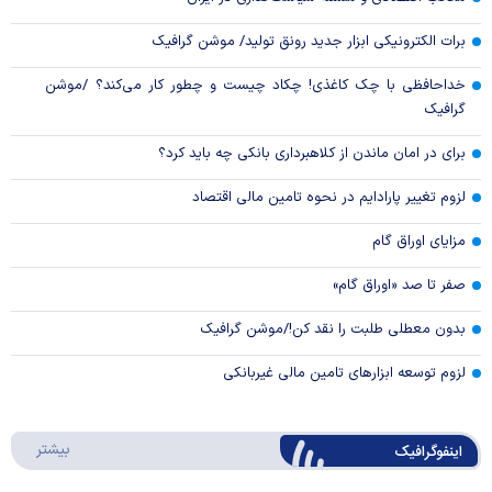
برات الکترونیکی ابزار جدید رونق تولید/ موشن گرافیک
خداحافظی با چک کاغذی! چکاد چیست و چطور کار می‌کند؟ /موشن
گرافیک
برای در امان ماندن از کلاهبرداری بانکی چه باید کرد؟
لزوم تغییر پارادایم در نحوه تامین مالی اقتصاد
مزایای اوراق گام
صفر تا صد «اوراق گام»
بدون معطلی طلبت را نقد کن!/موشن گرافیک
لزوم توسعه ابزارهای تامین مالی غیربانکی
درباره 
بیشتر
اینفوگرافیک