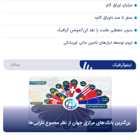
مزایای اوراق گام
صفر تا صد «اوراق گام»
بدون معطلی طلبت را نقد کن!/موشن گرافیک
لزوم توسعه ابزارهای تامین مالی غیربانکی
درباره 
بیشتر
اینفوگرافیک
بزرگترین بانک‌های مرکزی جهان از نظر مجموع دارایی‌ها