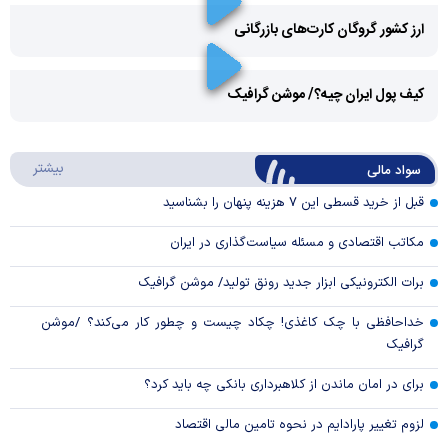
ارز کشور گروگان کارت‌های بازرگانی
Play
کیف پول ایران چیه؟/ موشن گرافیک
Video
Play
درباره
بیشتر
سواد مالی
Video
قبل از خرید قسطی این ۷ هزینه پنهان را بشناسید
مکاتب اقتصادی و مسئله سیاست‌گذاری در ایران
برات الکترونیکی ابزار جدید رونق تولید/ موشن گرافیک
خداحافظی با چک کاغذی! چکاد چیست و چطور کار می‌کند؟ /موشن
گرافیک
برای در امان ماندن از کلاهبرداری بانکی چه باید کرد؟
لزوم تغییر پارادایم در نحوه تامین مالی اقتصاد