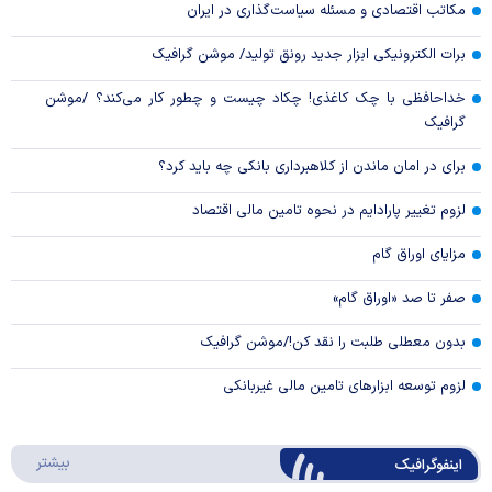
مکاتب اقتصادی و مسئله سیاست‌گذاری در ایران
برات الکترونیکی ابزار جدید رونق تولید/ موشن گرافیک
خداحافظی با چک کاغذی! چکاد چیست و چطور کار می‌کند؟ /موشن
گرافیک
برای در امان ماندن از کلاهبرداری بانکی چه باید کرد؟
لزوم تغییر پارادایم در نحوه تامین مالی اقتصاد
مزایای اوراق گام
صفر تا صد «اوراق گام»
بدون معطلی طلبت را نقد کن!/موشن گرافیک
لزوم توسعه ابزارهای تامین مالی غیربانکی
درباره 
بیشتر
اینفوگرافیک