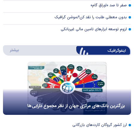
صفر تا صد «اوراق گام»
بدون معطلی طلبت را نقد کن!/موشن گرافیک
لزوم توسعه ابزارهای تامین مالی غیربانکی
درباره 
بیشتر
اینفوگرافیک
بزرگترین بانک‌های مرکزی جهان از نظر مجموع دارایی‌ها
ارز کشور گروگان کارت‌های بازرگانی