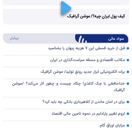
Play
کیف پول ایران چیه؟/ موشن گرافیک
Video
Play
درباره
بیشتر
سواد مالی
Video
قبل از خرید قسطی این ۷ هزینه پنهان را بشناسید
مکاتب اقتصادی و مسئله سیاست‌گذاری در ایران
برات الکترونیکی ابزار جدید رونق تولید/ موشن گرافیک
خداحافظی با چک کاغذی! چکاد چیست و چطور کار می‌کند؟ /موشن
گرافیک
برای در امان ماندن از کلاهبرداری بانکی چه باید کرد؟
لزوم تغییر پارادایم در نحوه تامین مالی اقتصاد
مزایای اوراق گام