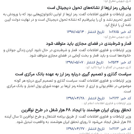
آذری جهرمی مطرح کرد؛
پذیرش رمز ارزها از نشانه‌های تحول دیجیتال است
وزیر ارتباطات و فناوری اطلاعات گفت: رمز ارزها از اولین تکنولوژی‌هایی بود که با ورودش به
کشور تحریم نشد و آن را پذیرفتیم که نشانه تحول دیجیتال است و در نهایت دولت آیین
نامه آن را ابلاغ کرد.
کد خبر: ۱۰۲۸۱۵ تاریخ انتشار : ۱۳۹۸/۰۵/۱۴
آذری جهرمی مطرح کرد؛
قمار و شرط‌بندی در فضای مجازی باید متوقف شود
وزیر ارتباطات و فناوری اطلاعات گفت: قمار و شرط‌بندی در حال نابود کردن زندگی جوانان و
خانواده‌ها است و باید قمار و بخت آزمایی در فضای مجازی متوقف شود.
کد خبر: ۱۰۲۵۲۴ تاریخ انتشار : ۱۳۹۸/۰۵/۰۷
آذری جهرمی در گفتگو با ایبِنا تاکید کرد:
سیاست گذاری و تصمیم گیری درباره رمز ارز به عهده بانک مرکزی است
وزیر ارتباطات و فناوری اطلاعات گفت: سیاست گذاری و تصمیم گیری درباره هر گونه
موضوعی در نظام پولی و ارزی از جمله رمز ارزها بر عهده شورای پول اعتبار و بانک مرکزی
است.
کد خبر: ۱۰۲۱۲۲ تاریخ انتشار : ۱۳۹۸/۰۴/۲۸
وزیر ارتباطات ‌و فناوری اطلاعات اعلام کرد :
تحقق رویای ایران هوشمند با ایجاد ۶۸ هزار شغل در طرح نوآفرین
وزیر ارتباطات ‌و فناوری اطلاعات گفت: از طریق برنامه اشتغال و طرح نوآفرین تا سال آینده
۶۸ هزار شغل ایجاد می‌شود تا رویای تحقق ایران هوشمند به واقعیت تبدیل شود.
کد خبر: ۱۰۲۱۱۳ تاریخ انتشار : ۱۳۹۸/۰۴/۲۷
ارائه خدمات مدرن مبتنی بر فناوری اطلاعات؛