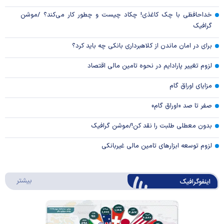
خداحافظی با چک کاغذی! چکاد چیست و چطور کار می‌کند؟ /موشن
گرافیک
برای در امان ماندن از کلاهبرداری بانکی چه باید کرد؟
لزوم تغییر پارادایم در نحوه تامین مالی اقتصاد
مزایای اوراق گام
صفر تا صد «اوراق گام»
بدون معطلی طلبت را نقد کن!/موشن گرافیک
لزوم توسعه ابزارهای تامین مالی غیربانکی
درباره 
بیشتر
اینفوگرافیک