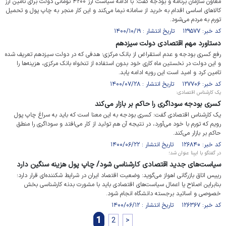
معاون سازمان برنامه و بودجه گفت: با ادامه سیاست ارز ۴۲۰۰ تومانی دولت برای تامین ارز
کالاهای اساسی اقدام به خرید از سامانه نیما می‌کند و این کار منجر به چاپ پول و تحمیل
تورم به مردم می‌شود.
کد خبر: ۱۲۹۵۷۷ تاریخ انتشار : ۱۴۰۰/۱۰/۱۹
دستاورد مهم اقتصادی دولت سیزدهم
رفع کسری بودجه و عدم استقراض از بانک مرکزی؛ هدفی که در دولت سیزدهم تعریف شده
و این دولت در نخستین ماه کاری خود بدون استفاده از تنخواه بانک مرکزی، هزینه‌ها را
تامین کرد و امید است این رویه ادامه یابد.
کد خبر: ۱۲۷۷۰۶ تاریخ انتشار : ۱۴۰۰/۰۷/۲۸
یک کارشناس اقتصادی:
کسری بودجه سوداگری را حاکم بر بازار می‌کند
یک کارشناس اقتصادی گفت: کسری بودجه به این معنا است که باید به سراغ چاپ پول
رویم که تورم با خود می‌آورد، در نتیجه آن هم تولید از کار می‌افتد و سوداگری را منطق
حاکم بر بازار می‌کند.
کد خبر: ۱۲۶۸۴۰ تاریخ انتشار : ۱۴۰۰/۰۶/۲۲
در گفتگو با ایبِنا عنوان شد؛
سیاست‌های جدید اقتصادی کارشناسی شود/ چاپ پول هزینه سنگین دارد
رییس اتاق بازرگانی اهواز می‌گوید: وضعیت اقتصاد ایران در شرایط شکننده‌ای قرار دارد؛
بنابراین اصلاح یا اعمال سیاست‌های اقتصادی باید با مشورت بدنه کارشناسی بخش
خصوصی و اساتید برجسته دانشگاه انجام شود.
کد خبر: ۱۲۶۳۶۷ تاریخ انتشار : ۱۴۰۰/۰۶/۱۲
1
2
>