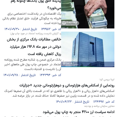
پدیده خلق پول بانک‌ها چگونه رقم
می‌خورد؟
یک اقتصاددان در یادداشت اختصاصی برای
«ایبِنا» به چگونگی فرآیند خلق اعتبار نظام بانکی
پرداخته است.
کد خبر: ۱۴۴۵۱۲ تاریخ انتشار : ۱۴۰۱/۰۹/۳۰
رد گزارش نادرست روزنامه اعتماد در مورد چاپ پول؛
خالص مطالبات بانک مرکزی از بخش
دولتی در مهر ماه ۱۹۶.۸ هزار میلیارد
ریال کاهش یافته است
بانک مرکزی ضمن رد شائبه مطرح شده روزنامه
اعتماد در خصوص چاپ پول طی ماه‌های اخیر
آن را نادرست و اشتباه دانست.
کد خبر: ۱۴۴۳۹۴ تاریخ انتشار : ۱۴۰۱/۰۹/۲۸
ایبِنا بررسی کرد؛
رونمایی از اسکناس‌های هزارتومانی و دوهزارتومانی جدید +جزئیات
اسکناس‌های ۱۰هزار ریالی و ۲۰هزار ریالی با ظاهری نو که در قسمت بالای آن صفرها کمرنگ
نمایش داده شده و در قسمت پایین نیز صفرها کاملا حذف شده، در بازار عرضه شد.
کد خبر: ۱۳۴۴۹۷ تاریخ انتشار : ۱۴۰۱/۰۴/۲۳
معاون سازمان برنامه و بودجه:
ادامه سیاست ارز ۴۲۰۰ منجر به چاپ پول می‌شود