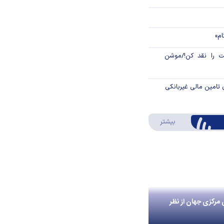
ام»
 را نقد کن!/موشن
 تامین مالی غیربانکی
درباره اینفوگرافیک
بیشتر
 مرکزی جهان از نظر