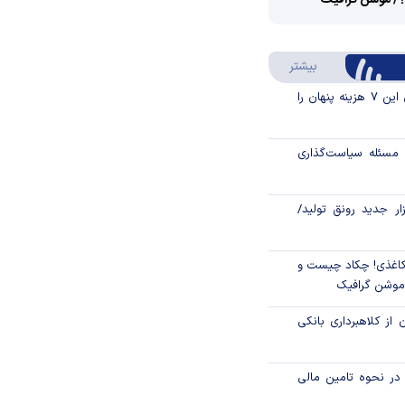
؟/ موشن گرافیک
Video
Play
درباره سواد مالی
بیشتر
Video
قبل از خرید قسطی این ۷ هزینه پنهان را
مسئله سیاست‌گذاری
زار جدید رونق تولید/
اغذی! چکاد چیست و
/موشن گرافیک
 از کلاهبرداری بانکی
م در نحوه تامین مالی