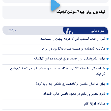
Play
کیف پول ایران چیه؟/ موشن گرافیک
Video
Play
درباره
بیشتر
سواد مالی
Video
قبل از خرید قسطی این ۷ هزینه پنهان را بشناسید
مکاتب اقتصادی و مسئله سیاست‌گذاری در ایران
برات الکترونیکی ابزار جدید رونق تولید/ موشن گرافیک
خداحافظی با چک کاغذی! چکاد چیست و چطور کار می‌کند؟ /موشن
گرافیک
برای در امان ماندن از کلاهبرداری بانکی چه باید کرد؟
لزوم تغییر پارادایم در نحوه تامین مالی اقتصاد
مزایای اوراق گام