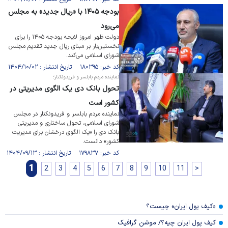
بودجه ۱۴۰۵ با «ریال جدید» به مجلس
می‌رود
دولت ظهر امروز لایحه بودجه ۱۴۰۵ را برای
نخستین‌بار بر مبنای ریال جدید تقدیم مجلس
شورای اسلامی می‌کند.
کد خبر: ۱۸۰۳۹۵ تاریخ انتشار : ۱۴۰۴/۱۰/۰۲
نماینده مردم بابلسر و فریدونکنار؛
تحول بانک دی یک الگوی مدیریتی در
کشور است
نماینده مردم بابلسر و فریدونکنار در مجلس
شورای اسلامی، تحول ساختاری و مدیریتی
بانک دی را «یک الگوی درخشان برای مدیریت
کشور» دانست.
کد خبر: ۱۷۹۸۳۷ تاریخ انتشار : ۱۴۰۴/۰۹/۱۳
1
2
3
4
5
6
7
8
9
10
11
>
«کیف پول ایران» چیست؟
کیف پول ایران چیه؟/ موشن گرافیک