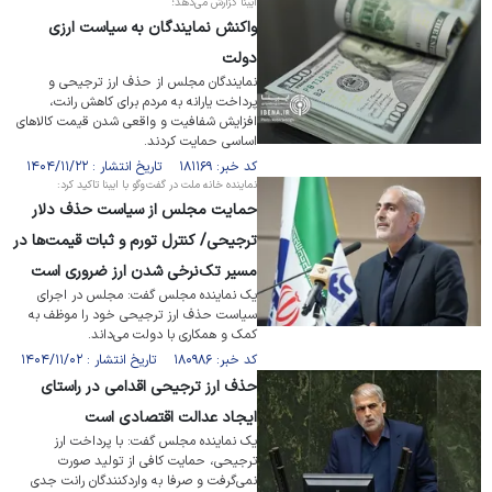
ایبنا گزارش می‌دهد؛
واکنش نمایندگان به سیاست ارزی
دولت
نمایندگان مجلس از حذف ارز ترجیحی و
پرداخت یارانه به مردم برای کاهش رانت،
افزایش شفافیت و واقعی شدن قیمت کالاهای
اساسی حمایت کردند.
کد خبر: ۱۸۱۱۶۹ تاریخ انتشار : ۱۴۰۴/۱۱/۲۲
نماینده خانه ملت در گفت‌وگو با ایبنا تاکید کرد:
حمایت مجلس از سیاست حذف دلار
ترجیحی/ کنترل تورم و ثبات قیمت‌ها در
مسیر تک‌نرخی شدن ارز ضروری است
یک نماینده مجلس گفت: مجلس در اجرای
سیاست حذف ارز ترجیحی خود را موظف به
کمک و همکاری با دولت می‌داند.
کد خبر: ۱۸۰۹۸۶ تاریخ انتشار : ۱۴۰۴/۱۱/۰۲
حذف ارز ترجیحی اقدامی در راستای
ایجاد عدالت اقتصادی است
یک نماینده مجلس گفت: با پرداخت ارز
ترجیحی، حمایت کافی از تولید صورت
نمی‌گرفت و صرفا به واردکنندگان رانت جدی