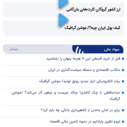
ارز کشور گروگان کارت‌های بازرگانی
Play
کیف پول ایران چیه؟/ موشن گرافیک
Video
Play
درباره
بیشتر
سواد مالی
Video
قبل از خرید قسطی این ۷ هزینه پنهان را بشناسید
مکاتب اقتصادی و مسئله سیاست‌گذاری در ایران
برات الکترونیکی ابزار جدید رونق تولید/ موشن گرافیک
خداحافظی با چک کاغذی! چکاد چیست و چطور کار می‌کند؟ /موشن
گرافیک
برای در امان ماندن از کلاهبرداری بانکی چه باید کرد؟
لزوم تغییر پارادایم در نحوه تامین مالی اقتصاد