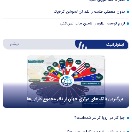
صفر تا صد «اوراق گام»
بدون معطلی طلبت را نقد کن!/موشن گرافیک
لزوم توسعه ابزارهای تامین مالی غیربانکی
درباره 
بیشتر
اینفوگرافیک
بزرگترین بانک‌های مرکزی جهان از نظر مجموع دارایی‌ها
چرا گاز در اروپا گرانتر شده‌است؟