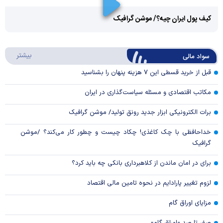
Play
کیف پول ایران چیه؟/ موشن گرافیک
Video
Play
درباره
بیشتر
سواد مالی
Video
قبل از خرید قسطی این ۷ هزینه پنهان را بشناسید
مکاتب اقتصادی و مسئله سیاست‌گذاری در ایران
برات الکترونیکی ابزار جدید رونق تولید/ موشن گرافیک
خداحافظی با چک کاغذی! چکاد چیست و چطور کار می‌کند؟ /موشن
گرافیک
برای در امان ماندن از کلاهبرداری بانکی چه باید کرد؟
لزوم تغییر پارادایم در نحوه تامین مالی اقتصاد
مزایای اوراق گام