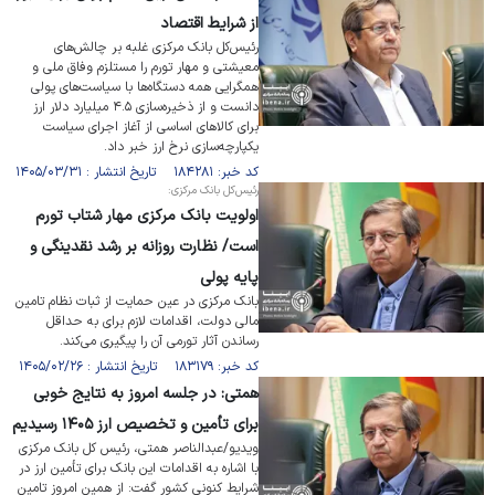
از شرایط اقتصاد
رئیس‌کل بانک مرکزی غلبه بر چالش‌های
معیشتی و مهار تورم را مستلزم وفاق ملی و
همگرایی همه دستگاه‌ها با سیاست‌های پولی
دانست و از ذخیره‌سازی ۴.۵ میلیارد دلار ارز
برای کالا‌های اساسی از آغاز اجرای سیاست
یکپارچه‌سازی نرخ ارز خبر داد.
کد خبر: ۱۸۴۲۸۱ تاریخ انتشار : ۱۴۰۵/۰۳/۳۱
رئیس‌کل بانک مرکزی:
اولویت بانک مرکزی مهار شتاب تورم
است/ نظارت روزانه بر رشد نقدینگی و
پایه پولی
بانک مرکزی در عین حمایت از ثبات نظام تامین
مالی دولت، اقدامات لازم برای به حداقل
رساندن آثار تورمی آن را پیگیری می‌کند.
کد خبر: ۱۸۳۱۷۹ تاریخ انتشار : ۱۴۰۵/۰۲/۲۶
همتی: در جلسه امروز به نتایج خوبی
برای تأمین و تخصیص ارز ۱۴۰۵ رسیدیم
ویدیو/عبدالناصر همتی، رئیس کل بانک مرکزی
با اشاره به اقدامات این بانک برای تأمین ارز در
شرایط کنونی کشور گفت: از همین امروز تامین