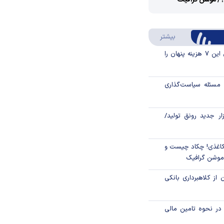
؟/ موشن گرافیک
Video
Play
درباره سواد مالی
بیشتر
Video
قبل از خرید قسطی این ۷ هزینه پنهان را
مسئله سیاست‌گذاری
زار جدید رونق تولید/
اغذی! چکاد چیست و
/موشن گرافیک
 از کلاهبرداری بانکی
م در نحوه تامین مالی