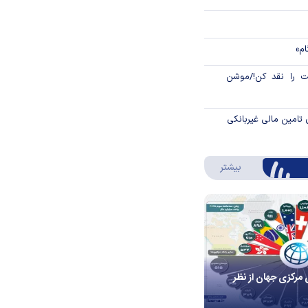
ام»
 را نقد کن!/موشن
 تامین مالی غیربانکی
درباره اینفوگرافیک
بیشتر
 مرکزی جهان از نظر