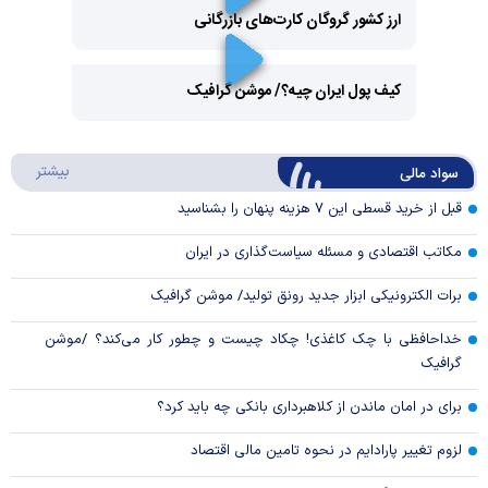
ارز کشور گروگان کارت‌های بازرگانی
Play
کیف پول ایران چیه؟/ موشن گرافیک
Video
Play
درباره
بیشتر
سواد مالی
Video
قبل از خرید قسطی این ۷ هزینه پنهان را بشناسید
مکاتب اقتصادی و مسئله سیاست‌گذاری در ایران
برات الکترونیکی ابزار جدید رونق تولید/ موشن گرافیک
خداحافظی با چک کاغذی! چکاد چیست و چطور کار می‌کند؟ /موشن
گرافیک
برای در امان ماندن از کلاهبرداری بانکی چه باید کرد؟
لزوم تغییر پارادایم در نحوه تامین مالی اقتصاد