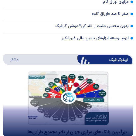
مزایای اوراق گام
صفر تا صد «اوراق گام»
بدون معطلی طلبت را نقد کن!/موشن گرافیک
لزوم توسعه ابزارهای تامین مالی غیربانکی
درباره 
بیشتر
اینفوگرافیک
بزرگترین بانک‌های مرکزی جهان از نظر مجموع دارایی‌ها