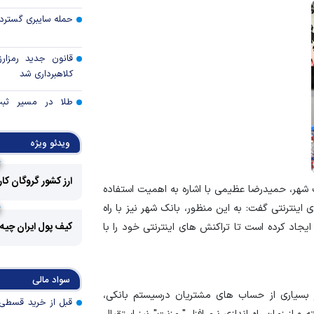
حمله سایبری گسترده
قانون جدید رمزارز
کلاهبرداری شد
طلا در مسیر ثبت 
قیمت هفته
ویدئو ویژه
توقف بی‌سابقه صا
به آمریکا
ارز کشور گروگان کا
ک شهر، حمیدرضا عظیمی با اشاره به اهمیت استفاده
چرا گاز در اروپا گرا
اینترنتی گفت: به این منظور، بانک شهر نیز با راه
کیف پول ایران چیه
 ایجاد کرده است تا تراکنش های اینترنتی خود را با
مزیت رقابتی آینده
عوارض هرمز؛ فرصت 
سواد مالی
امنیت دریایی به درآم
ز بسیاری از حساب های مشتریان درسیستم بانکی،
کدام گروه‌های کالا