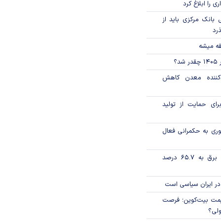
ی را ابلاغ کرد
بانک مرکزی باید از
ذرد
قه میشه
؟
دکننده معدن کاهش
رای حمایت از تولید
وری به حکمرانی فعال
تورم فصلی بخش برق به ۶۵.۷ درصد
در ایران سیاسی است
ی قیمت بیت‌کوین؛ فرصت
ولی؟