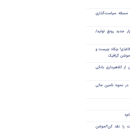
اص شدند؟
مسئله سیاست‌گذاری
جدید مالیاتی برای
ن انتقال ارز
زار جدید رونق تولید/
اغذی! چکاد چیست و
/موشن گرافیک
 از کلاهبرداری بانکی
م در نحوه تامین مالی
ام»
 را نقد کن!/موشن