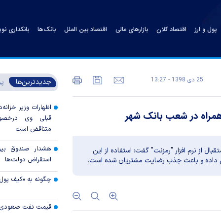
پول و ارز
اقتصاد کلان
بازارهای مالی
اقتصاد بین الملل
بانک‌ها
بانکداری نو
25 دی 1398 - 13:27
جدیدترین‌ها
پر
اظهارات وزیر خزانه‌د
 همراه در شعب بانک شهر
قبلی وی درخصوص
متناقض است
هشدار صندوق بین‌ا
قبال از نرم افزار "رمزنت" گفت: استفاده از این
استقراض دولت‌ها
زایش داده و باعث جذب رضایت مشتریان شده است.
چگونه به «کیف پول
قیمت نفت صعودی 