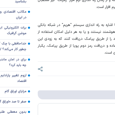
 از زمان راه اندازی نرم افزار "رمزنت" نیز استقبال
بشناسید
رویه جدید ارز اشخ
 افزار است.
مکاتب اقتصادی و 
جزئیات دستورالعمل 
در ایران
تسعیر ارز واردات بدو
اشاره به راه اندازی سیستم "هریم" در شبکه بانکی
برات الکترونیکی اب
هوشمند نیستند و یا به هر دلیل امکان استفاده از
موشن گرافیک
ود را از طریق پیامک دریافت کنند که به زودی این
خداحافظی با چک ک
ده و دریافت رمز دوم پویا از طریق پیامک، یکبار
چطور کار می‌کند؟ 
ی است.
برای در امان ماندن
چه باید کرد؟
لزوم تغییر پارادای
اقتصاد
مزایای اوراق گام
صفر تا صد «اوراق گ
بدون معطلی طلبت