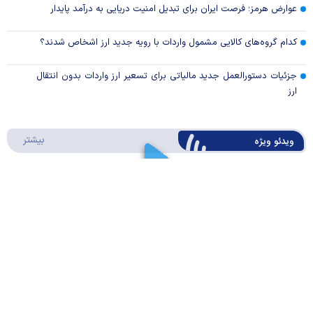
عوارض هرمز؛ فرصت ایران برای تبدیل امنیت دریایی به درآمد پایدار
کدام گروه‌های کالایی مشمول واردات با رویه جدید ارز اشخاص شدند؟
جزئیات دستورالعمل جدید مالیاتی برای تسعیر ارز واردات بدون انتقال
ارز
درباره 
بیشتر
ویدئو ویژه
ارز کشور گروگان کارت‌های بازرگانی
Play
کیف پول ایران چیه؟/ موشن گرافیک
Video
Play
درباره
بیشتر
سواد مالی
Video
قبل از خرید قسطی این ۷ هزینه پنهان را بشناسید