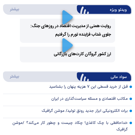
درباره 
بیشتر
ویدئو ویژه
روایت همتی از مدیریت اقتصاد در روزهای جنگ:
جلوی شتاب فزاینده تورم را گرفتیم
Play
Video
ارز کشور گروگان کارت‌های بازرگانی
Play
درباره
بیشتر
سواد مالی
Video
قبل از خرید قسطی این ۷ هزینه پنهان را بشناسید
مکاتب اقتصادی و مسئله سیاست‌گذاری در ایران
برات الکترونیکی ابزار جدید رونق تولید/ موشن گرافیک
خداحافظی با چک کاغذی! چکاد چیست و چطور کار می‌کند؟ /موشن
گرافیک