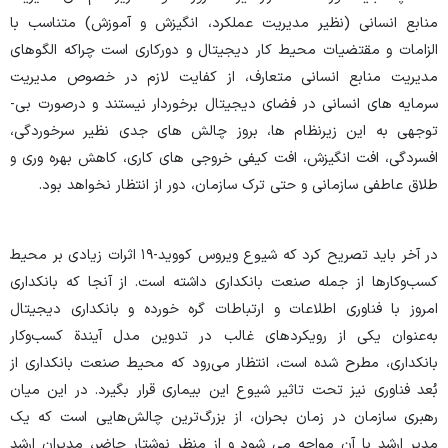
منابع انسانی (نظیر مدیریت عملکرد، انگیزش و آموزش) متناسب با
الزامات و مقتضیات محیط کار دیجیتال و دورکاری است چراکه الگوهای
مدیریت منابع انسانی متعارف، از کفایت لازم در خصوص مدیریت
سرمایه­ های انسانی در فضای دیجیتال برخوردار نیستند و درصورت بی­
توجهی به این زیرنظام­ ها، بروز چالش­ های جدی نظیر سرخوردگی،
افسردگی، افت انگیزش، افت کیفی خروجی ­های کاری، کاهش بهره­ وری و
طلاق عاطفی سازمانی و حتی ترک سازمان، دور از انتظار نخواهد بود.
در آخر باید تصریح کرد که شیوع ویروس کووید-۱۹ اثرات زیادی بر محیط
کسب‌وکارها از جمله صنعت بانکداری داشته است. از آنجا ‌که بانکداری
امروز با فناوری اطلاعات و ارتباطات گره خورده و بانکداری دیجیتال
به‌عنوان یکی از رویکرد­های غالب در تدوین مدل آیندة کسب‌وکار
بانکداری، مطرح شده است، انتظار می‌رود که محیط صنعت بانکداری از
بُعد فناوری نیز تحت ‌تاثیر شیوع این بیماری قرار بگیرد. در این میان
رهبری سازمان در زمان بحران، از بزرگ‌ترین چالش‌هایی است که یک
مدیر ارشد با آن مواجه می­ شود و از منظر نوشتار حاضر، مدیران ارشد