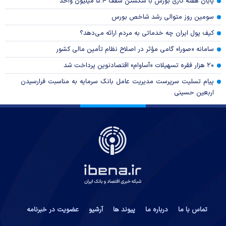
پایان هفته کاری بورس با شکستن سقف ۵.۴ میلیون واحد
سومین روز متوالی رشد شاخص بورس
کیف پول ایران چه خدماتی به مردم ارائه می‌دهد؟
سامانه «صورا» گامی مؤثر در اصلاح نظام تأمین مالی کشور
۲۰ هزار فقره تسهیلات «آساوام» اقتصادنوین پرداخت شد
پیام تسلیت سرپرست مدیریت عامل بانک سرمایه به مناسبت فرارسیدن
اربعین حسینی
تماس با ما
درباره ما
پیوند ها
آرشیو
عضویت در خبرنامه