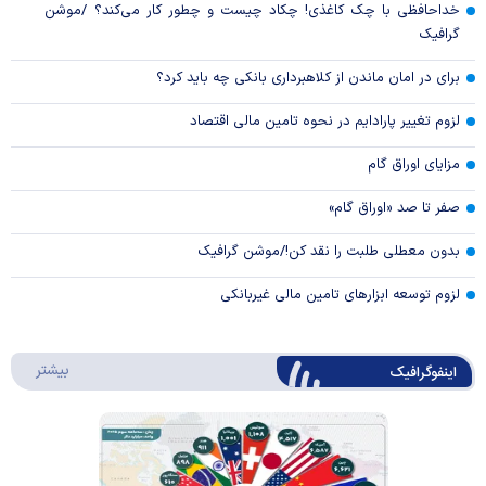
خداحافظی با چک کاغذی! چکاد چیست و چطور کار می‌کند؟ /موشن
گرافیک
برای در امان ماندن از کلاهبرداری بانکی چه باید کرد؟
لزوم تغییر پارادایم در نحوه تامین مالی اقتصاد
مزایای اوراق گام
صفر تا صد «اوراق گام»
بدون معطلی طلبت را نقد کن!/موشن گرافیک
لزوم توسعه ابزارهای تامین مالی غیربانکی
درباره 
بیشتر
اینفوگرافیک