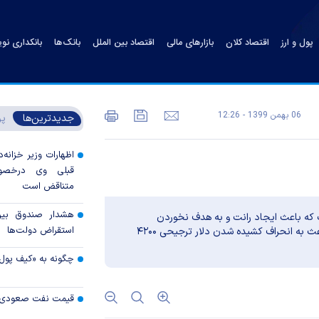
پول و ارز
اقتصاد کلان
بازارهای مالی
اقتصاد بین الملل
بانک‌ها
بانکداری نو
06 بهمن 1399 - 12:26
جدیدترین‌ها
پر
اظهارات وزیر خزانه‌د
قبلی وی درخصوص
متناقض است
هشدار صندوق بین‌ا
ست که باعث ایجاد رانت و به هدف نخوردن
استقراض دولت‌ها
برنامه‌های دولت می‌شود به نحوی که وجود این مسائل باعث به انحراف کشیده شدن دلار ترجیحی ۴۲۰۰
چگونه به «کیف پول
قیمت نفت صعودی 