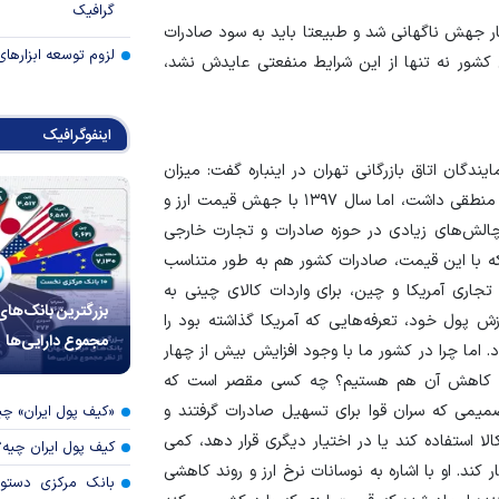
گرافیک
چار جهش ناگهانی شد و طبیعتا باید به سود صادرات
لزوم توسعه ابزارهای
کشور نه تنها از این شرایط منفعتی عایدش نشد،
اینفوگرافیک
گان اتاق بازرگانی تهران در اینباره گفت: میزان
صادرات در سال‌های اخیر به‌ خصوص تا سال ۱۳۹۷ افزایش منطقی داشت، اما سال ۱۳۹۷ با جهش قیمت ارز و
چالش‌های زیادی در حوزه صادرات و تجارت خارجی
د که با این قیمت، صادرات کشور هم به طور متناسب
تجاری آمریکا و چین، برای واردات کالای چینی به
بزرگترین بانک‌های
 پول خود، تعرفه‌هایی که آمریکا گذاشته بود را
مجموع دارایی‌ها
 اما چرا در کشور ما با وجود افزایش بیش از چهار
شاهد کاهش آن هم هستیم؟ چه کسی مقصر است که
صمیمی که سران قوا برای تسهیل صادرات گرفتند و
«کیف پول ایران» 
کالا استفاده کند یا در اختیار دیگری قرار دهد، کمی
کیف پول ایران چیه
 کند. او با اشاره به نوسانات نرخ ارز و روند کاهشی
بانک مرکزی دستور