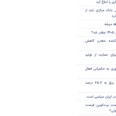
ی را ابلاغ کرد
بانک مرکزی باید از
ذرد
قه میشه
؟
دکننده معدن کاهش
رای حمایت از تولید
وری به حکمرانی فعال
تورم فصلی بخش برق به ۶۵.۷ درصد
در ایران سیاسی است
ی قیمت بیت‌کوین؛ فرصت
ولی؟