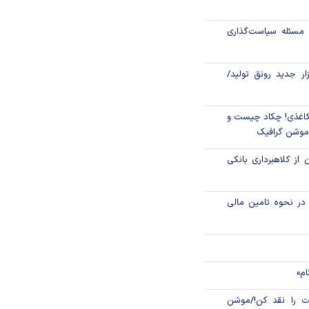
اص شدند؟
مسئله سیاست‌گذاری
جدید مالیاتی برای
ن انتقال ارز
زار جدید رونق تولید/
اغذی! چکاد چیست و
/موشن گرافیک
 از کلاهبرداری بانکی
م در نحوه تامین مالی
ام»
 را نقد کن!/موشن