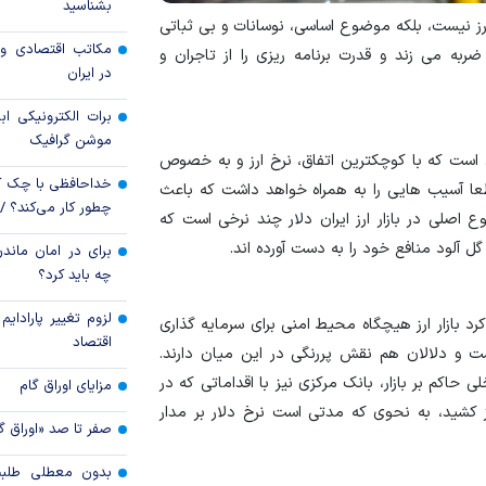
بشناسید
رویه جدید ارز اشخ
ز نیست، بلکه موضوع اساسی، نوسانات و بی ثباتی
مکاتب اقتصادی و 
ربه می زند و قدرت برنامه ریزی را از تاجران و
جزئیات دستورالعمل 
در ایران
تسعیر ارز واردات بدو
برات الکترونیکی اب
موشن گرافیک
است که با کوچکترین اتفاق، نرخ ارز و به خصوص
خداحافظی با چک ک
عا آسیب هایی را به همراه خواهد داشت که باعث
چطور کار می‌کند؟ 
صلی در بازار ارز ایران دلار چند نرخی است که
گل آلود منافع خود را به دست آورده اند.
برای در امان ماندن
چه باید کرد؟
لزوم تغییر پارادای
د بازار ارز هیچگاه محیط امنی برای سرمایه گذاری
اقتصاد
ست و دلالان هم نقش پررنگی در این میان دارند.
حاکم بر بازار، بانک مرکزی نیز با اقداماتی که در
مزایای اوراق گام
ارز کشید، به نحوی که مدتی است نرخ دلار بر مدار
صفر تا صد «اوراق گ
بدون معطلی طلبت