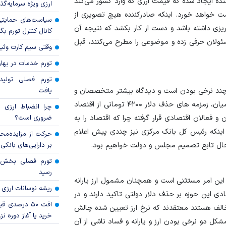
نده ایجاد شده که قیمت ارزی که وارد کشور می‌کند
ارزی ویژه سرمایه‌گذار
مت خواهد خورد. اینکه صادرکننده هیچ تصویری از
سیاست‌های حمایتی 
ه‌ریزی داشته باشد و دست از کار بکشد که نتیجه آن
کانال کنترل تورم بگ
سئولان حرفی زده و موضوعی را مطرح می‌کنند، قبل
وقتی سیم کارت وثی
تورم خدمات در بهار ۱۴۰۵ چقدر شد
تورم فصلی تولی
رز چند نرخی بودن است و دیدگاه بیشتر متخصصان و
یافت
خبرگان حوزه اقتصاد متمرکز بر ارز تک نرخی است، در این میان، زمزمه های حذف دلار ۴۲۰۰ تومانی از اقتصاد
چرا انضباط ارزی ب
 و فعالان اقتصادی قرار گرفته چرا که اقتصاد را به
ضروری است؟
ینکه رئیس کل بانک مرکزی نیز چندی پیش اعلام
حرکت از مزایده‌مح
ر حال تابع تصمیم مجلس و دولت خواهیم بود.
بر دارایی‌های بانکی
رسید
این امر مستثنی است و همچنان مشمول ارز یارانه
ریشه نوسانات ارزی 
ی این حوزه بر حذف دلار دولتی تاکید دارند و در
افت ۵۰ درصد
خالف هستند معتقدند که نرخ ارز تعیین شده چالش
خرید یا آغاز دوره نز
شد، بلکه مشکل دو نرخی بودن ارز و یارانه و فساد ناشی از آن