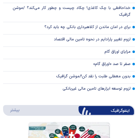
خداحافظی با چک کاغذی! چکاد چیست و چطور کار می‌کند؟ /موشن
گرافیک
برای در امان ماندن از کلاهبرداری بانکی چه باید کرد؟
لزوم تغییر پارادایم در نحوه تامین مالی اقتصاد
مزایای اوراق گام
صفر تا صد «اوراق گام»
بدون معطلی طلبت را نقد کن!/موشن گرافیک
لزوم توسعه ابزارهای تامین مالی غیربانکی
درباره 
بیشتر
اینفوگرافیک