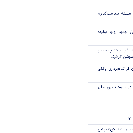
رکز مبادله ایران؛
مسئله سیاست‌گذاری
اتی در سیاهچاله
زار جدید رونق تولید/
اغذی! چکاد چیست و
/موشن گرافیک
 از کلاهبرداری بانکی
م در نحوه تامین مالی
ام»
 را نقد کن!/موشن