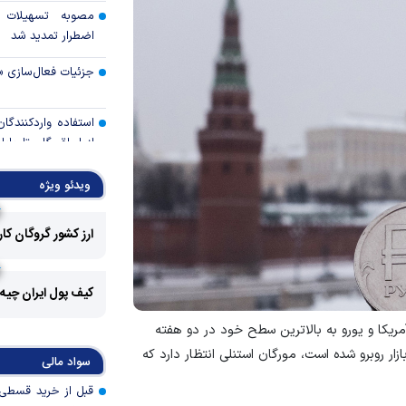
مصوبه تسهیلات 
اضطرار تمدید شد
جزئیات فعال‌سازی «
استفاده واردکنندگا
شد
ویدئو ویژه
رالی وال‌استریت، آسی
ارز کشور گروگان کا
جهان با افزایش 
مواجه است
کیف پول ایران چیه
تأمی
توسط بانک مسکن
 آمریکا و یورو به بالاترین سطح خود در دو هفته
پروژه‌ها در اولویت قر
ر روبرو شده است، مورگان استنلی انتظار دارد که
سواد مالی
اولویت‌های بانک
اقتصاد جنگی