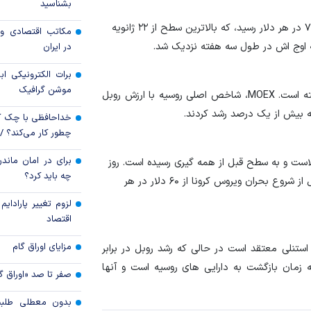
بشناسید
قیمت دلار و یورو م
روز دوشنبه روبل حدود ۰.۳ درصد بالاتر از دلار بود و به ۷۴.۴ در هر دلار رسید، که بالاترین سطح از ۲۲ ژانویه
مکاتب اقتصادی و 
امروز پنجشنبه ۱۵ مرداد ۱۴۰۵
در ایران
سقوط ارزهای صادر
برات الکترونیکی اب
کارت‌های بازرگانی
موشن گرافیک
شته است.
MOEX
، شاخص اصلی روسیه با ارزش روبل
ته بیش از یک درصد رشد کردند
.
خداحافظی با چک ک
چطور کار می‌کند؟ 
برای در امان ماندن
لاست و به سطح قبل از همه گیری رسیده است. روز
چه باید کرد؟
دوشنبه، معاملات آتی برنت برای اولین بار از ژانویه ۲۰۲۰ قبل از شروع بحران ویروس کرونا از ۶۰ دلار در هر
لزوم تغییر پارادای
اقتصاد
مزایای اوراق گام
استنلی معتقد است در حالی که رشد روبل در برابر
که زمان بازگشت به دارایی های روسیه است و آنها
صفر تا صد «اوراق گ
بدون معطلی طلبت