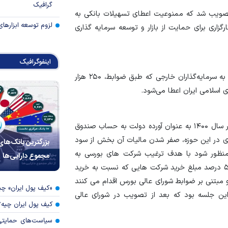
گرافیک
صویب شد که ممنوعیت اعطای تسهیلات بانکی به
لزوم توسعه ابزارهای
گزاری برای حمایت از بازار و توسعه سرمایه گذاری
اینفوگرافیک
براساس تصمیم این ستاد به منظور تشویق سرمایه گذاری، به سرمایه‌گذاران خارجی که طبق ضوابط، ۲۵۰ هزار
واریز ۸۰ درصد درآمد ناشی از مالیات نقل و انتقال سهام در سال ۱۴۰۰ به عنوان آورده دولت به حساب صندوق
ذاری در این حوزه، صفر شدن مالیات آن بخش از سود
بزرگترین بانک‌های
منظور شود با هدف ترغیب شرکت های بورسی به
مجموع دارایی‌ها
افزایش سرمایه گذاری و توسعه شرکت ها، امهال مالیاتی ۵۰ درصد مبلغ خرید شرکت هایی که نسبت به خرید
 مبتنی بر ضوابط شورای عالی بورس اقدام می کنند
«کیف پول ایران» 
ن جلسه بود که بعد از تصویب در شورای عالی
کیف پول ایران چیه
سیاست‌های حمایتی 