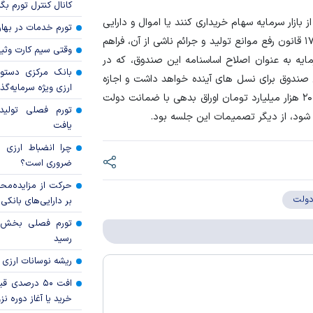
کانال کنترل تورم بگ
ازار سرمایه سهام خریداری کنند یا اموال و دارایی
تورم خدمات در بهار ۱۴۰۵ چقدر شد
های مازاد خود را به سهام تبدیل کنند از شمول ماده ۱۶ و ۱۷ قانون رفع موانع تولید و جرائم ناشی از آن، فراهم
وقتی سیم کارت وثی
ایه به عنوان اصلاح اساسنامه این صندوق، که در
بانک مرکزی دستور
دوق برای نسل های آینده خواهد داشت و اجازه
ارزی ویژه سرمایه‌گذار
به صندوق تثبیت و صندوق توسعه بازار برای اینکه تا سقف ۲۰ هزار میلیارد تومان اوراق بدهی با ضمانت دولت
تورم فصلی تولی
ته شود، از دیگر تصمیمات این جلسه بود.
یافت
چرا انضباط ارزی ب
ضروری است؟
حرکت از مزایده‌مح
دولت
بر دارایی‌های بانکی
رسید
ریشه نوسانات ارزی 
افت ۵۰ درصد
خرید یا آغاز دوره نز