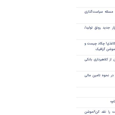
جهانی با شوک نفتی
مسئله سیاست‌گذاری
زار جدید رونق تولید/
اغذی! چکاد چیست و
/موشن گرافیک
 از کلاهبرداری بانکی
م در نحوه تامین مالی
ام»
 را نقد کن!/موشن