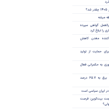
ذرد
؟
قه میشه
العمل گواهی سپرده
ی را ابلاغ کرد
دکننده معدن کاهش
رای حمایت از تولید
وری به حکمرانی فعال
تورم فصلی بخش برق به ۶۵.۷ درصد
در ایران سیاسی است
ی قیمت بیت‌کوین؛ فرصت
ولی؟