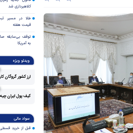
قانون جدید رمزارز
کلاهبرداری شد
طلا در مسیر ثبت 
قیمت هفته
توقف بی‌سابقه صا
به آمریکا
چرا گاز در اروپا گرا
ویدئو ویژه
مزیت رقابتی آینده
ارز کشور گروگان کا
عوارض هرمز؛ فرصت 
امنیت دریایی به درآم
کیف پول ایران چیه
کدام گروه‌های کالا
رویه جدید ارز اشخ
سواد مالی
جزئیات دستورالعمل 
تسعیر ارز واردات بدو