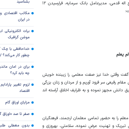
بشناسید
به نقل از روابط عمومی بانک سرمایه، فرج اله قدمی، مدیرعامل بانک سرمایه، فرارسیدن ۱۲
رویه جدید ارز اشخ
:
مکاتب اقتصادی و 
جزئیات دستورالعمل 
در ایران
تسعیر ارز واردات بدو
برات الکترونیکی اب
موشن گرافیک
خداحافظی با چک ک
لم یعلم
چطور کار می‌کند؟ 
برای در امان ماندن
چه باید کرد؟
گفت وقتی خدا نیز صفت معلمی را زیبنده خویش
ام رفیعی سر فرود آوریم و از مردان و زنان بزرگی
لزوم تغییر پارادای
یق دانش مجهز نموده و به ظرایف اخلاق آراسته اند
اقتصاد
مزایای اوراق گام
صفر تا صد «اوراق گ
 معلم را به حضور تمامی معلمان ارجمند، فرهنگیان
بدون معطلی طلبت
 تبریک و تهنیت عرض نموده، سلامتی، بهروزی و