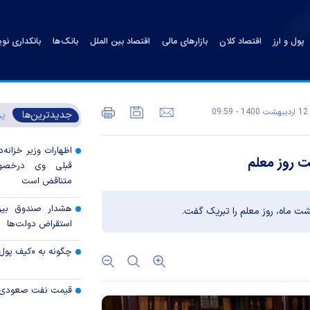
پول و ارز
اقتصاد کلان
بازارهای مالی
اقتصاد بین الملل
بانک‌ها
بانکداری نو
12 ارديبهشت 1400 - 09:59
جدیدترین‌ها
پر
اظهارات وزیر خزانه‌د
ت روز معلم
قبلی وی درخصوص
متناقض است
هشدار صندوق بین‌ا
استقراض دولت‌ها
چگونه به «کیف پول
قیمت نفت صعودی 