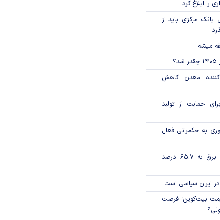
ی را ابلاغ کرد
بانک مرکزی باید از
ذرد
قه میشه
؟
دکننده معدن کاهش
رای حمایت از تولید
وری به حکمرانی فعال
تورم فصلی بخش برق به ۶۵.۷ درصد
در ایران سیاسی است
ی قیمت بیت‌کوین؛ فرصت
ولی؟