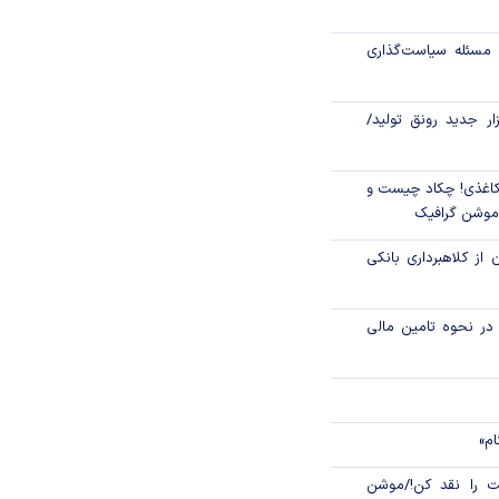
اص شدند؟
مسئله سیاست‌گذاری
جدید مالیاتی برای
ن انتقال ارز
زار جدید رونق تولید/
اغذی! چکاد چیست و
/موشن گرافیک
 از کلاهبرداری بانکی
م در نحوه تامین مالی
ام»
 را نقد کن!/موشن