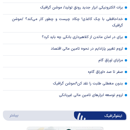
برات الکترونیکی ابزار جدید رونق تولید/ موشن گرافیک
خداحافظی با چک کاغذی! چکاد چیست و چطور کار می‌کند؟ /موشن
گرافیک
برای در امان ماندن از کلاهبرداری بانکی چه باید کرد؟
لزوم تغییر پارادایم در نحوه تامین مالی اقتصاد
مزایای اوراق گام
صفر تا صد «اوراق گام»
بدون معطلی طلبت را نقد کن!/موشن گرافیک
لزوم توسعه ابزارهای تامین مالی غیربانکی
درباره 
بیشتر
اینفوگرافیک