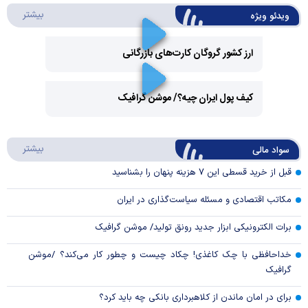
درباره 
بیشتر
ویدئو ویژه
ارز کشور گروگان کارت‌های بازرگانی
Play
کیف پول ایران چیه؟/ موشن گرافیک
Video
Play
درباره
بیشتر
سواد مالی
Video
قبل از خرید قسطی این ۷ هزینه پنهان را بشناسید
مکاتب اقتصادی و مسئله سیاست‌گذاری در ایران
برات الکترونیکی ابزار جدید رونق تولید/ موشن گرافیک
خداحافظی با چک کاغذی! چکاد چیست و چطور کار می‌کند؟ /موشن
گرافیک
برای در امان ماندن از کلاهبرداری بانکی چه باید کرد؟