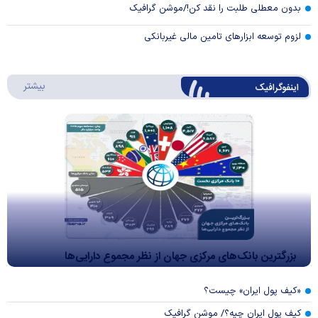
بدون معطلی طلبت را نقد کن!/موشن گرافیک
لزوم توسعه ابزارهای تامین مالی غیربانکی
درباره 
بیشتر
اینفوگرافیک
بزرگترین بانک‌های مرکزی جهان از نظر مجموع دارایی‌ها
«کیف پول ایران» چیست؟
کیف پول ایران چیه؟/ موشن گرافیک