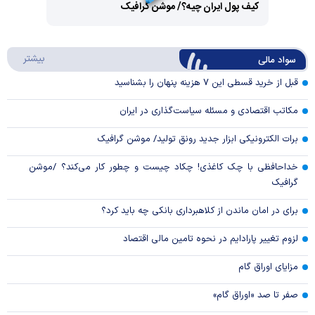
کیف پول ایران چیه؟/ موشن گرافیک
Video
Play
درباره
بیشتر
سواد مالی
Video
قبل از خرید قسطی این ۷ هزینه پنهان را بشناسید
مکاتب اقتصادی و مسئله سیاست‌گذاری در ایران
برات الکترونیکی ابزار جدید رونق تولید/ موشن گرافیک
خداحافظی با چک کاغذی! چکاد چیست و چطور کار می‌کند؟ /موشن
گرافیک
برای در امان ماندن از کلاهبرداری بانکی چه باید کرد؟
لزوم تغییر پارادایم در نحوه تامین مالی اقتصاد
مزایای اوراق گام
صفر تا صد «اوراق گام»