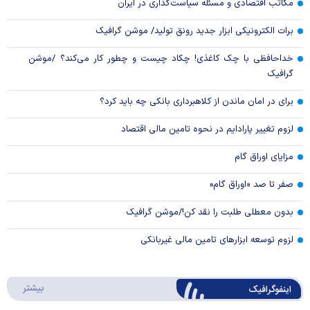
مکاتب اقتصادی و مسئله سیاست‌گذاری در ایران
برات الکترونیکی ابزار جدید رونق تولید/ موشن گرافیک
خداحافظی با چک کاغذی! چکاد چیست و چطور کار می‌کند؟ /موشن
گرافیک
برای در امان ماندن از کلاهبرداری بانکی چه باید کرد؟
لزوم تغییر پارادایم در نحوه تامین مالی اقتصاد
مزایای اوراق گام
صفر تا صد «اوراق گام»
بدون معطلی طلبت را نقد کن!/موشن گرافیک
لزوم توسعه ابزارهای تامین مالی غیربانکی
درباره 
بیشتر
اینفوگرافیک