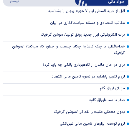
درباره
بیشتر
سواد مالی
Video
قبل از خرید قسطی این ۷ هزینه پنهان را بشناسید
مکاتب اقتصادی و مسئله سیاست‌گذاری در ایران
برات الکترونیکی ابزار جدید رونق تولید/ موشن گرافیک
خداحافظی با چک کاغذی! چکاد چیست و چطور کار می‌کند؟ /موشن
گرافیک
برای در امان ماندن از کلاهبرداری بانکی چه باید کرد؟
لزوم تغییر پارادایم در نحوه تامین مالی اقتصاد
مزایای اوراق گام
صفر تا صد «اوراق گام»
بدون معطلی طلبت را نقد کن!/موشن گرافیک
لزوم توسعه ابزارهای تامین مالی غیربانکی