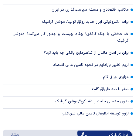
مکاتب اقتصادی و مسئله سیاست‌گذاری در ایران
برات الکترونیکی ابزار جدید رونق تولید/ موشن گرافیک
خداحافظی با چک کاغذی! چکاد چیست و چطور کار می‌کند؟ /موشن
گرافیک
برای در امان ماندن از کلاهبرداری بانکی چه باید کرد؟
لزوم تغییر پارادایم در نحوه تامین مالی اقتصاد
مزایای اوراق گام
صفر تا صد «اوراق گام»
بدون معطلی طلبت را نقد کن!/موشن گرافیک
لزوم توسعه ابزارهای تامین مالی غیربانکی
درباره 
بیشتر
اینفوگرافیک