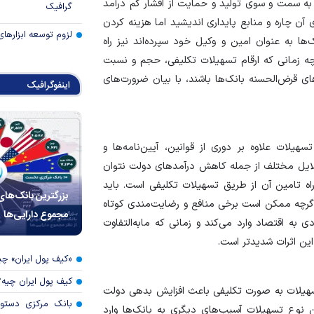
ه سمت و سوی تولید و حمایت از اقشار کم درآمد
گرافیک
ن چاره و منابع پایداری اندیشید اما هزینه کردن
لزوم توسعه ابزارهای
ا به عنوان امین و وکیل خود سپرده‌اند نیز راه
چه زمانی که ارقام تسهیلات تکلیفی،‌ حجم و نسبت
ی قرض‌الحسنه بانک‌ها باشند، با بیان ضرورت‌های
اینفوگرافیک
یلات علاوه بر دوری از قوانین، ‌آیین‌نامه‌ها و
 دلایل مختلف از جمله کاهش درآمدهای دولت نتوان
 راه تامین آن از طریق تسهیلات تکلیفی است. باید
بزرگترین بانک‌های
چه ممکن است برخی منافع و رضایت‌مندی کوتاه
مجموع دارایی‌ها
ی به اقتصاد وارد می‌کند و زمانی که مابه‌التفاوت
ین اثرات شدیدتر است.
«کیف پول ایران» 
کیف پول ایران چیه
 تسهیلات به صورت تکلیفی باعث افزایش بدهی دولت
بانک مرکزی دستور
ین نوع تسهیلات آسیب‌های دیگری به بانک‌ها وارد