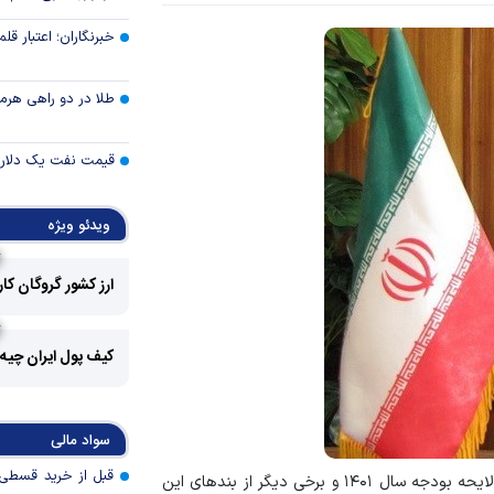
خبرنگاران؛ اعتبار قلم‌
طلا در دو راهی هرمز 
قیمت نفت یک دلار ب
سرمایه‌گذاران دوب
ویدئو ویژه
رفتند
ارز کشور گروگان کا
شوک جدید در بازار کا
تأمین مالی بازساز
کیف پول ایران چیه
دوش بانک‌ها باشد
چگونه دیپلماسی ع
سواد مالی
بازار‌های جهانی را آر
، مجلس شورای اسلامی در تبصره ۱۶ لایحه بودجه سال ۱۴۰۱ و برخی دیگر از بندهای این
صیانت از صندوق