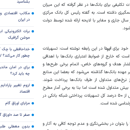
بشناسید
یارد تومان تسهیلات تکلیفی برای بانک‌ها در نظر گرفته که این میزان
بیمه‌ای؛ ضرورتی ب
عمومی و پایداری ما
گیری داشته است. به گفته رئیس کل بانک مرکزی
مکاتب اقتصادی و 
در ایران
ی شبکه در سال جاری و مغایر با لایحه ارائه شده توسط دولت
ارزهای راکد در مس
ود.
سپرده ارزی» چه می‌
برات الکترونیکی اب
موشن گرافیک
 خود برای
ایبِنا
در این رابطه نوشته است: تسهیلات
خداحافظی با چک ک
چطور کار می‌کند؟ 
ت که خارج از ضوابط اعتباری بانک‌ها با اهدافی
قشار هدف و گروه‌های خاص، ‌اتمام برخی طرح‌ها و
برای در امان ماندن
 عهده بانک‌ها گذاشته می‌شود که بعضا این منابع
چه باید کرد؟
 نرخ‌های متداول از طرف بانک‌ها پرداخت شوند.
لزوم تغییر پارادای
یش متداول شده است اما بنا به برخی آمار مطرح
اقتصاد
شده حجم این تسهیلات در لایحه بودجه سال آینده به بیش از ۵۰ درصد کل تسهیلات پرداختی شبکه بانکی در
رشناسی شده است.
مزایای اوراق گام
صفر تا صد «اوراق گ
ا بتوان در بخشی‌نگری و عدم توجه کافی به آثار و
بدون معطلی طلبت