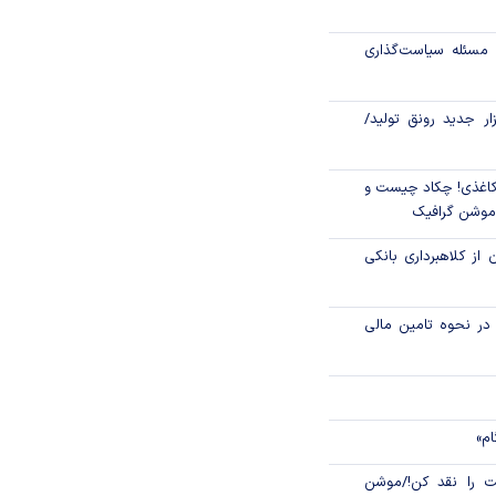
رای عدالت، اعتماد
لی
مسئله سیاست‌گذاری
یر تولید؛ «گواهی
کند؟
زار جدید رونق تولید/
اغذی! چکاد چیست و
/موشن گرافیک
 از کلاهبرداری بانکی
م در نحوه تامین مالی
ام»
 را نقد کن!/موشن