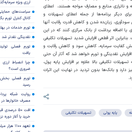
ارزی ویژه سرمایه‌گذار
ه و ناترازی منابع و مصارف مواجه هستند، اعطای
سیاست‌های حمایتی 
ای دیگر برنامه‌ها از جمله اعطای تسهیلات و
کانال کنترل تورم بگ
 سودآوری، زیان‌ده شدن و کاهش قدرت رقابت آنها
تورم خدمات در بهار ۱۴۰۵ چقدر شد
 یا اضافه برداشت از بانک مرکزی کنند که در این
نقدینگی نقدتر شد
 بنابراین اثر قطعی افزایش شدید تسهیلات تکلیفی
کاهش کفایت سرمایه،‌ کاهش سود و کاهش رقابت و
تورم فصلی تولی
یافت
 افزایش نقدینگی و تورم خواهد شد که آثار آن حتی
تسهیلات تکلیفی بالا علاوه بر افزایش پایه پول،
چرا انضباط ارزی ب
ضروری است؟
نیز دارد و بانک‌ها بدون تردید در نهایت این اثرات
.
رسید
روایت شبکه پردا
مصرف خانوار‌ها در 
افت ۵۰ درصد
ه
پایه پولی
تسهیلات تکلیفی
خرید یا آغاز دوره نز
تعهد ۱۱۰۰ هز