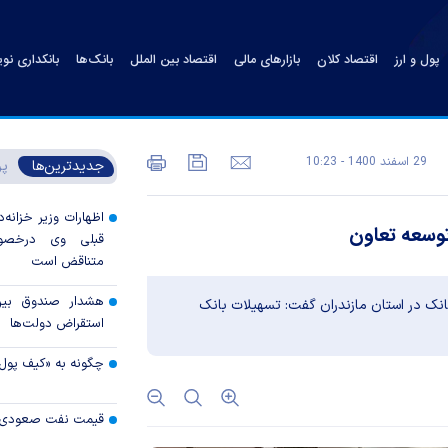
پول و ارز
اقتصاد کلان
بازارهای مالی
اقتصاد بین الملل
بانک‌ها
بانکداری نو
29 اسفند 1400 - 10:23
جدیدترین‌ها
پر
اظهارات وزیر خزانه‌د
وسعه تعاون
قبلی وی درخصوص
متناقض است
هشدار صندوق بین‌ا
نک در استان مازندران گفت: تسهیلات بانک
استقراض دولت‌ها
چگونه به «کیف پول
قیمت نفت صعودی 