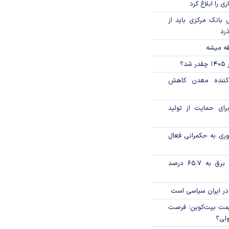
ی را ابلاغ کرد
بانک مرکزی باید از
ذرد
قه میشه
؟
دکننده معدن کاهش
رای حمایت از تولید
وری به حکمرانی فعال
تورم فصلی بخش برق به ۶۵.۷ درصد
در ایران سیاسی است
ی قیمت بیت‌کوین؛ فرصت
ولی؟