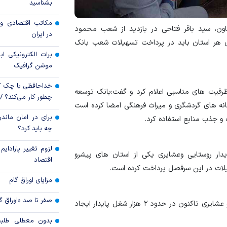
بشناسید
رویه جدید ارز اشخ
مکاتب اقتصادی و 
ون، سید باقر فتاحی در بازدید از شعب محمود
جزئیات دستورالعمل 
در ایران
تسعیر ارز واردات بدو
های هر استان باید در پرداخت تسهیلات شعب بانک
برات الکترونیکی اب
موشن گرافیک
خداحافظی با چک ک
 ظرفیت های مناسبی اعلام کرد و گفت:بانک توسعه
چطور کار می‌کند؟ 
ای را با وزارتخانه های گردشگری و میراث فرهنگی امضا کرده است
برای در امان ماندن
و جذب منابع استفاده کرد.
چه باید کرد؟
لزوم تغییر پارادای
یدار روستایی وعشایری یکی از استان های پیشرو
اقتصاد
مزایای اوراق گام
صفر تا صد «اوراق گ
وی اعلام کرد:تسهیلات پرداختی در قالب اشتغال روستایی و عشایری تاکنون در حدود ۲ هزار شغل پایدار ایجاد
بدون معطلی طلبت