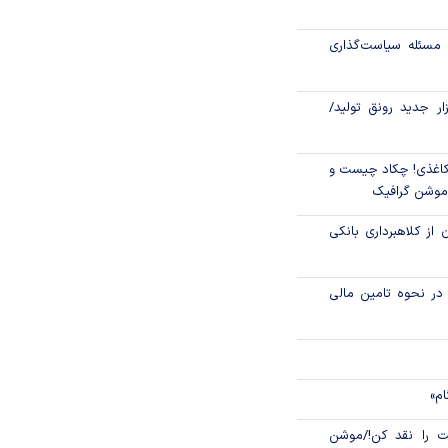
اص شدند؟
مسئله سیاست‌گذاری
جدید مالیاتی برای
ن انتقال ارز
زار جدید رونق تولید/
اغذی! چکاد چیست و
/موشن گرافیک
 از کلاهبرداری بانکی
م در نحوه تامین مالی
ام»
 را نقد کن!/موشن