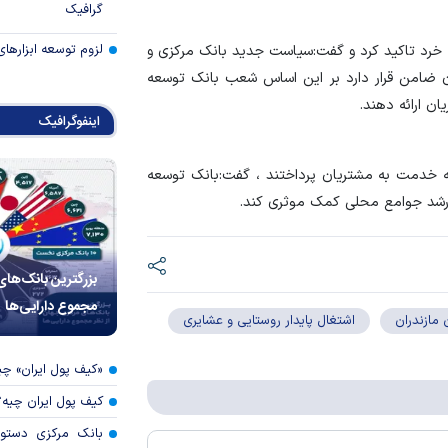
گرافیک
لزوم توسعه ابزارهای
خرد تاکید کرد و گفت:سیاست جدید بانک مرکزی و
ن ضامن قرار دارد بر این اساس شعب بانک توسعه
ن ارائه دهند.
اینفوگرافیک
رائه خدمت به مشتریان پرداختند ، گفت:بانک توسعه
 رشد جوامع محلی کمک موثری کند.
بزرگترین بانک‌های
مجموع دارایی‌ها
 مازندران
اشتغال پایدار روستایی و عشایری
«کیف پول ایران» 
کیف پول ایران چیه
بانک مرکزی دستور