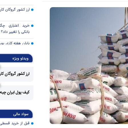
ارز کشور گروگان کار
خرید اعتباری چگو
بانکی را تغییر داد؟
پایان هفته کاری ب
۵.۴ میلیون واحد
ویدئو ویژه
پرداخت بدون کارت با
سریع، امن و هوش
ارز کشور گروگان کا
حضوری
مسیر تازه تامین ارز 
کیف پول ایران چیه
بانک جهانی: هو
نجات» اقتصادهای ک
سواد مالی
مهمانی ۱۲
ایران/ حمایت از اقشا