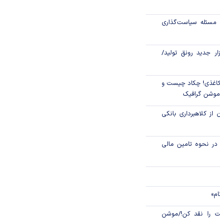
مسئله سیاست‌گذاری
کردند
ارژ کالابرگ/ برخی
زار جدید رونق تولید/
را ماه بعد دریافت
اغذی! چکاد چیست و
/موشن گرافیک
 از کلاهبرداری بانکی
م در نحوه تامین مالی
ام»
 را نقد کن!/موشن