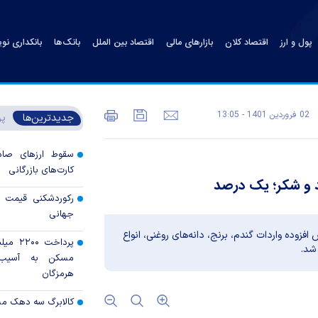
پول و ارز
اقتصاد کلان
بازارهای مالی
اقتصاد بین الملل
بانک‌ها
بانکداری نو
02 فروردين 1401 - 13:05
جدیدترین‌ها
پر
سقوط ارزهای صادر
کارت‌های بازرگانی
ند و شکر؛ یک درصد
رکوردشکنی قیمت هف
جهانی
 افزوده واردات گندم، برنج، دانه‌های روغنی، انواع
پرداخت 
شد.
مسکن به آسیب‌
هرمزگان
کالابرگ سه دهک م