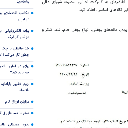
بشناسید
ابلاغیه‌ای به گمرکات اجرایی مصوبه شورای عالی
بسته‌های معیشتی
 کالاهای اساسی، اعلام کرد.
مکاتب اقتصادی و 
بازارهای آسیا صعود 
در ایران
برنج، دانه‌های روغنی، انواع روغن خام، قند، شکر و
تغییر زمان‌بندی ش
برات الکترونیکی اب
موشن گرافیک
خانوار‌ها اعتبار 
می‌کنند
خداحافظی با چک ک
چطور کار می‌کند؟ 
برای در امان ماندن
چه باید کرد؟
لزوم تغییر پارادای
اقتصاد
مزایای اوراق گام
صفر تا صد «اوراق گ
بدون معطلی طلبت