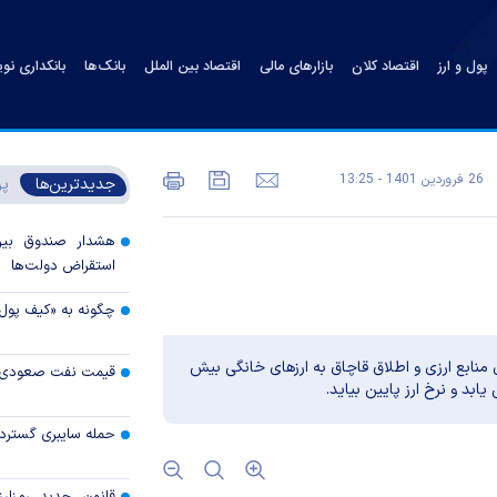
پول و ارز
اقتصاد کلان
بازارهای مالی
اقتصاد بین الملل
بانک‌ها
بانکداری نو
26 فروردين 1401 - 13:25
جدیدترین‌ها
پر
هشدار صندوق بین‌ا
استقراض دولت‌ها
چگونه به «کیف پول
 منابع ارزی و اطلاق قاچاق به ارزهای خانگی بیش
قیمت نفت صعودی 
بد و نرخ ارز پایین بیاید.
حمله سایبری گسترده