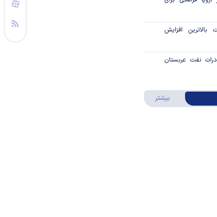
 اروپا فرصتی برای
بالاترین افزایش
درات نفت عربستان
نتر شده‌است؟
درباره ویدئو ویژه
بیشتر
 بانکداری چیست؟
ایران برای تبدیل
د پایدار
یی مشمول واردات با
اص شدند؟
جدید مالیاتی برای
ن انتقال ارز