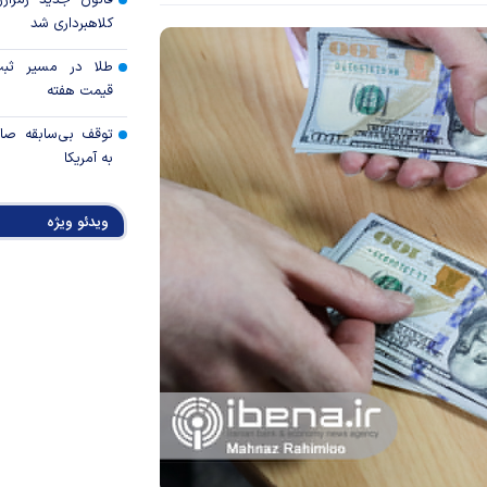
قانون جدید رمزارز
کلاهبرداری شد
طلا در مسیر ثبت 
قیمت هفته
توقف بی‌سابقه صا
به آمریکا
چرا گاز در اروپا گرا
ویدئو ویژه
مزیت رقابتی آینده
عوارض هرمز؛ فرصت 
امنیت دریایی به درآم
کدام گروه‌های کالا
رویه جدید ارز اشخ
جزئیات دستورالعمل 
تسعیر ارز واردات بدو