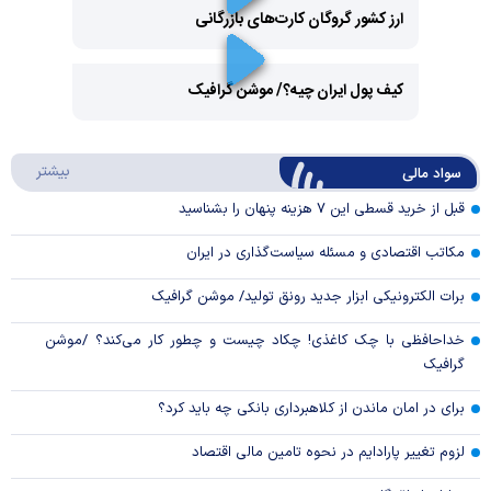
ارز کشور گروگان کارت‌های بازرگانی
Play
کیف پول ایران چیه؟/ موشن گرافیک
Video
Play
درباره
بیشتر
سواد مالی
Video
قبل از خرید قسطی این ۷ هزینه پنهان را بشناسید
مکاتب اقتصادی و مسئله سیاست‌گذاری در ایران
برات الکترونیکی ابزار جدید رونق تولید/ موشن گرافیک
خداحافظی با چک کاغذی! چکاد چیست و چطور کار می‌کند؟ /موشن
گرافیک
برای در امان ماندن از کلاهبرداری بانکی چه باید کرد؟
لزوم تغییر پارادایم در نحوه تامین مالی اقتصاد