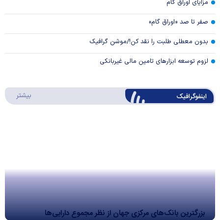
مزایای اوراق گام
صفر تا صد «اوراق گام»
بدون معطلی طلبت را نقد کن!/موشن گرافیک
لزوم توسعه ابزارهای تامین مالی غیربانکی
درباره 
بیشتر
اینفوگرافیک
بزرگترین بانک‌های مرکزی جهان از نظر مجموع دارایی‌ها